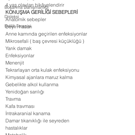
4 yaş olayları hikâyelendirir 
Boşanma Danışmanlığı
KONUŞMA GERİLİĞİ SEBEPLERİ
Disleksi
Anatomik sebepler 
Evlilik Terapisi
Beyin hasarı 
Anne karnında geçirilen enfeksiyonlar 
Mikrosefali ( baş çevresi küçüklüğü ) 
Yarık damak 
Enfeksiyonlar 
Menenjit 
Tekrarlayan orta kulak enfeksiyonu 
Kimyasal ajanlara maruz kalma 
Gebelikte alkol kullanma 
Yenidoğan sarılığı 
Travma 
Kafa travması 
İntrakaranial kanama 
Damar tıkanıklığı ile seyreden 
hastalıklar 