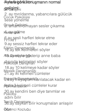
Anne-Baba Eğitimi
Aylara göre konuşmanın normal 
gelişimi:
Dil Gelişimi
2. ay mırıldanma, yabancılara gülücük 
Çocuk Psikolojisi
sese yönelme 
Çocuk Gelişimi
3. anlamlı olmayan sesler çıkarma 
4. ay gülme 
Kekemelik
6.ay sesli harfleri tekrar etme 
TYT-AYT
9.ay sessiz harfleri tekrar eder 
Eğitim Danışmanlığı
12.ay tek kelimeleri söyler 
15.ay eliyle gösterip anne baba 
Aile Danışmanlığı
dışında kelimeleri söyler 
Psikolojik Danışman
18.ay 10 kelimeye kadar söyler 
Meslek Danışmanlığı
21.ay iki kelimeli cümleler 
Ergenlik Danışmanlığı
24.ay ihtiyaçlarını anlatacak kadar en 
fazla 3 kelimeli cümleler kurar 
PDR Rehberlik
30.ay kendini ben diye tanımlar ve 
Psikoloji
adını bilir 
Tercih Danışmanı
36.ay sayıları bilir konuşmaları anlaşılır 
olur 
Öğrenci Koçluğu