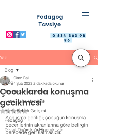
Pedagog
Tavsiye
0 534 363 98
96
Yazı
Blog
Okan Bal
Blog
4 Şub 2023
2 dakikada okunur
Çocuklarda konuşma
Bebek Çocuk Gelişimi
gecikmesi
Hafta Hafta Hamilelik
Ay Ay Bebek Gelişimi
5 üzerinden NaN yıldız
Konuşma geriliği; çocuğun konuşma 
Pedagog
becerilerinin akranlarına göre belirgin 
Dikkat Dağınıklığı Hiperaktivite
derecede geri kalmasıdır. 