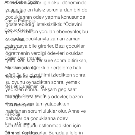
Anne-Baba Eğitimi
Anne ve babalar için okul döneminde 
yaşanılan en tatsız sorunlardan biri de 
Dil Gelişimi
çocuklarının ödev yapma konusunda 
Çocuk Psikolojisi
gösterebildiği isteksizliktir. “Ödevini 
Çocuk Gelişimi
yap” demekten yorulan ebeveynler, bu 
konuda çocuklarıyla zaman zaman 
Kekemelik
çatışmaya bile girerler. Bazı çocuklar 
TYT-AYT
öğretmenin verdiği ödevleri okuldan 
Eğitim Danışmanlığı
geldikten kısa bir süre sonra bitirirken, 
bazılarında sürekli bir erteleme hali 
Aile Danışmanlığı
görülür. Şu çizgi filmi izledikten sonra, 
Psikolojik Danışman
şu oyunu oynadıktan sonra, yemek 
Meslek Danışmanlığı
yedikten sonra... Akşam geç saat 
Ergenlik Danışmanlığı
olduğunda bitmemiş ödevler, bazen 
Pazar akşamı tam yatacakken 
PDR Rehberlik
hatırlanan sorumluluklar olur. Anne ve 
Psikoloji
babalar da çocuklarına ödev 
Tercih Danışmanı
sorumluluğunu üstlenmedikleri için 
kimi zaman kızarlar. Burada ailelerin 
Öğrenci Koçluğu