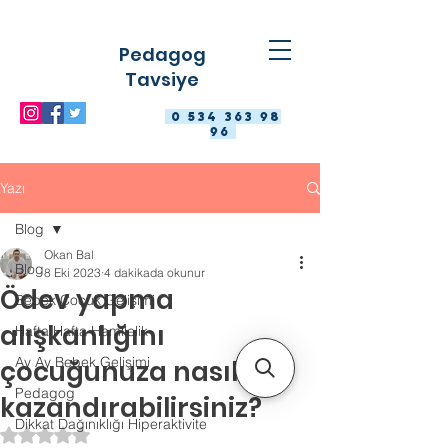
Pedagog
Tavsiye
0 534 363 98
96
Yazı
Blog
Okan Bal
Blog
8 Eki 2023
4 dakikada okunur
Ödev yapma
Bebek Çocuk Gelişimi
alışkanlığını
Hafta Hafta Hamilelik
Ay Ay Bebek Gelişimi
çocuğunuza nasıl
Pedagog
kazandırabilirsiniz?
Dikkat Dağınıklığı Hiperaktivite
5 üzerinden NaN yıldız