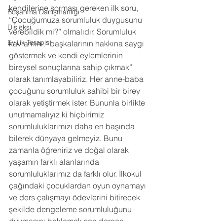
kendilerine sorması gereken ilk soru, 
Boşanma Danışmanlığı
“Çocuğumuza sorumluluk duygusunu 
Disleksi
verebildik mi?” olmalıdır. Sorumluluk 
Evlilik Terapisi
kavramını, “başkalarının hakkına saygı 
göstermek ve kendi eylemlerinin 
bireysel sonuçlarına sahip çıkmak” 
olarak tanımlayabiliriz. Her anne-baba 
çocuğunu sorumluluk sahibi bir birey 
olarak yetiştirmek ister. Bununla birlikte 
unutmamalıyız ki hiçbirimiz 
sorumluluklarımızı daha en başında 
bilerek dünyaya gelmeyiz. Bunu 
zamanla öğreniriz ve doğal olarak 
yaşamın farklı alanlarında 
sorumluluklarımız da farklı olur. İlkokul 
çağındaki çocuklardan oyun oynamayı 
ve ders çalışmayı ödevlerini bitirecek 
şekilde dengeleme sorumluluğunu 