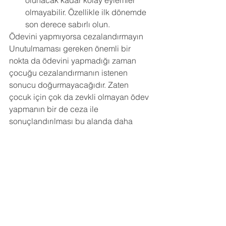
olunacak kadar kolay eylemler 
olmayabilir. Özellikle ilk dönemde 
son derece sabırlı olun. 
Ödevini yapmıyorsa cezalandırmayın 
Unutulmaması gereken önemli bir 
nokta da ödevini yapmadığı zaman 
çocuğu cezalandırmanın istenen 
sonucu doğurmayacağıdır. Zaten 
çocuk için çok da zevkli olmayan ödev 
yapmanın bir de ceza ile 
sonuçlandırılması bu alanda daha 
fazla sorun yaşanmasına yol açabilir. 
Olumlu davranışı pekiştirmek (ödevini 
yaptığı zamanları övmek, 
ödüllendirmek), istenmeyen davranışı 
cezalandırmaktan daha etkili bir 
yöntemdir. Bu yöntemi uygularken de 
ödev yapmanın kendi sorumluluğu 
altında olduğunu çocuğunuza 