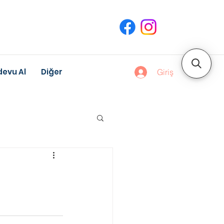
evu Al
Diğer
Giriş
uk Gelişimi
Meslek Danışmanlığı