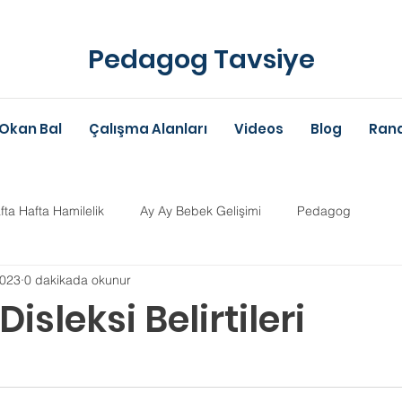
Pedagog Tavsiye
Okan Bal
Çalışma Alanları
Videos
Blog
Rand
fta Hafta Hamilelik
Ay Ay Bebek Gelişimi
Pedagog
2023
0 dakikada okunur
Anne-Baba Eğitimi
Dil Gelişimi
Çocuk Psikolojisi
Çoc
isleksi Belirtileri
ldız
im Danışmanlığı
Aile Danışmanlığı
Psikolojik Danışman