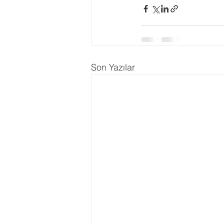
Ergenlik Danışmanlığı
PDR Re
Disleksi
Evlilik Terapisi
Son Yazılar