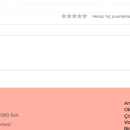
5 üzerinden 0 yıldız
Henüz hiç puanlama
Otizm Testi, Otizm
Ped
Değerlendirme Testi
Ne 
An
Ok
2083 Sok.
Ça
Vi
rkezi
Bl