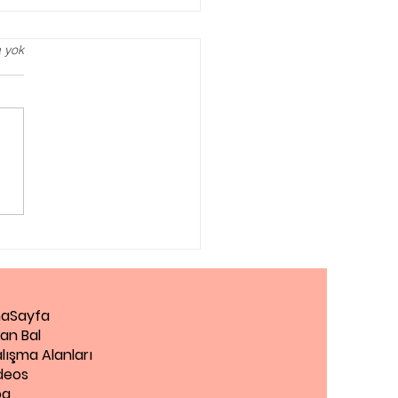
 yok
agog Danışmanlığı
Zaman Almalısınız?
aSayfa
an Bal
lışma Alanları
deos
og