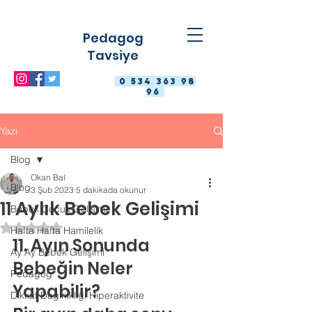
Pedagog
Tavsiye
0 534 363 98
96
Yazı
Blog
Okan Bal
Blog
3 Şub 2023
5 dakikada okunur
11 Aylık Bebek Gelişimi
Bebek Çocuk Gelişimi
5 üzerinden NaN yıldız
Hafta Hafta Hamilelik
11. Ayın Sonunda 
Ay Ay Bebek Gelişimi
Bebeğin Neler 
Pedagog
Yapabilir?
Dikkat Dağınıklığı Hiperaktivite