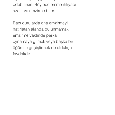
edebilirsin. Böylece emme ihtiyacı 
azalır ve emzirme biter.
Bazı durularda ona emzirmeyi 
hatırlatan alanda bulunmamak, 
emzirme vaktinde parka 
oynamaya gitmek veya başka bir 
öğün ile geçiştirmek de oldukça 
faydalıdır.
Bir Anda Sütten Kesme:
Birçok anne bebeğini sütten 
kesmek için bir anda sütten kesme 
yöntemini uyguluyor. En az 1 yaş 
ve üstü çocuklar için geçerli olan 
bu yöntem, sadece anne sütü ile 
beslenmeyen zaten başka gıdaları 
almaya alışık olançocuklara 