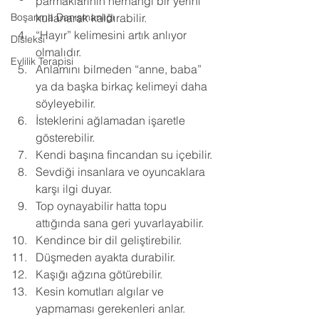
parmaklarının herhangi bir yerini 
Boşanma Danışmanlığı
kullanarak kaldırabilir. 
“Hayır” kelimesini artık anlıyor 
Disleksi
olmalıdır. 
Evlilik Terapisi
Anlamını bilmeden “anne, baba” 
ya da başka birkaç kelimeyi daha 
söyleyebilir. 
İsteklerini ağlamadan işaretle 
gösterebilir. 
Kendi başına fincandan su içebilir. 
Sevdiği insanlara ve oyuncaklara 
karşı ilgi duyar. 
Top oynayabilir hatta topu 
attığında sana geri yuvarlayabilir. 
Kendince bir dil geliştirebilir. 
Düşmeden ayakta durabilir. 
Kaşığı ağzına götürebilir. 
Kesin komutları algılar ve 
yapmaması gerekenleri anlar. 