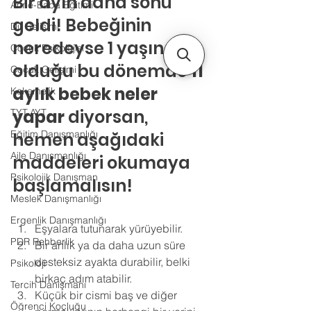
Bir ayın daha sonu 
Anne-Baba Eğitimi
geldi! Bebeğinin 
Dil Gelişimi
neredeyse 1 yaşında 
Çocuk Psikolojisi
olduğu bu dönemde 
11 
Çocuk Gelişimi
aylık bebek neler 
Kekemelik
yapar
 diyorsan, 
TYT-AYT
Eğitim Danışmanlığı
hemen aşağıdaki 
Aile Danışmanlığı
maddeleri okumaya 
Psikolojik Danışman
başlamalısın!
Meslek Danışmanlığı
Ergenlik Danışmanlığı
Eşyalara tutunarak yürüyebilir. 
PDR Rehberlik
Bir anlık ya da daha uzun süre 
desteksiz ayakta durabilir, belki 
Psikoloji
birkaç adım atabilir. 
Tercih Danışmanı
Küçük bir cismi baş ve diğer 
Öğrenci Koçluğu