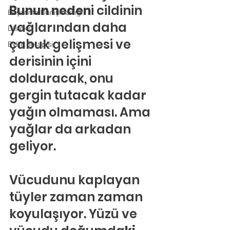
Bunun neden
i cildinin 
Boşanma Danışmanlığı
yağlarından daha 
Disleksi
çabuk gelişmesi ve 
Evlilik Terapisi
derisinin içini 
dolduracak, onu 
gergin tutacak kadar 
yağın olmaması. Ama 
yağlar da arkadan 
geliyor.
Vücudunu kaplayan 
tüyler zaman zaman 
koyulaşıyor. Yüzü ve 