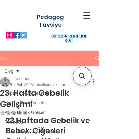
Pedagog
Tavsiye
0 534 363 98
96
Yazı
Blog
Okan Bal
Blog
4 Şub 2023
1 dakikada okunur
23. Hafta Gebelik
Bebek Çocuk Gelişimi
Gelişimi
Hafta Hafta Hamilelik
Ay Ay Bebek Gelişimi
5 üzerinden NaN yıldız
23.Haftada Gebel
ik ve 
Pedagog
Bebek: Ciğerleri 
Dikkat Dağınıklığı Hiperaktivite