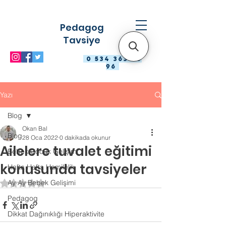
Pedagog
Tavsiye
0 534 363 98
96
Yazı
Blog
Okan Bal
Blog
28 Oca 2022
0 dakikada okunur
Ailelere tuvalet eğitimi
Bebek Çocuk Gelişimi
konusunda tavsiyeler
Hafta Hafta Hamilelik
Ay Ay Bebek Gelişimi
5 üzerinden NaN yıldız
Pedagog
Dikkat Dağınıklığı Hiperaktivite