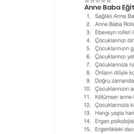
5 üzerinden NaN yı
Anne Baba Eği
Ergenlik Danışmanlığı
PDR Re
Sağlıklı Anne Ba
Anne Baba Roller
Ebeveyn rolleri i
Disleksi
Evlilik Terapisi
Çocuklarınızı di
Çocuklarınızın ge
Çocuklarınızı yet
Çocuklarınıza na
Onların diliyle 
Doğru zamanda 
Çocuklarınızın a
Kötümser anne-b
Çocuklarınızla k
Hangi yaşta hang
Ergen psikolojis
Ergenlikteki davr