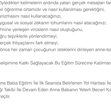
öyledikleri kelimelerin ardında yatan gerçek mesajları fa
bir öğrenme ortamıdır ve nasıl kullanılması gerektiğini, 
izmasını nasıl kullanacağınızı, 
usal ve sosyal zekanın tohumlarını nasıl atacağınızı, 
ihnine yerleşen virüslerin nasıl oluştuğunu, 
ğru teşviklerle yönlendirmeyi, 
rçek ihtiyaçlarını fark etmeyi, 
önce her zaman çocuğunun isteklerini dinleyen anne-ba
işimine Katkı Sağlayacak Bu Eğitim Sürecine Katılmanız
e Baba Eğitimi İle İlk Seansta Belirlenen Yol Haritası İle 
 Takibi İle Devam Eden Anne Babanın Yeterli Beceri Ka
eçtir.