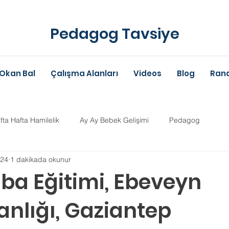
Pedagog Tavsiye
Okan Bal
Çalışma Alanları
Videos
Blog
Rand
fta Hafta Hamilelik
Ay Ay Bebek Gelişimi
Pedagog
024
1 dakikada okunur
Anne-Baba Eğitimi
Dil Gelişimi
Çocuk Psikolojisi
Çoc
ba Eğitimi, Ebeveyn
nlığı, Gaziantep
im Danışmanlığı
Aile Danışmanlığı
Psikolojik Danışman