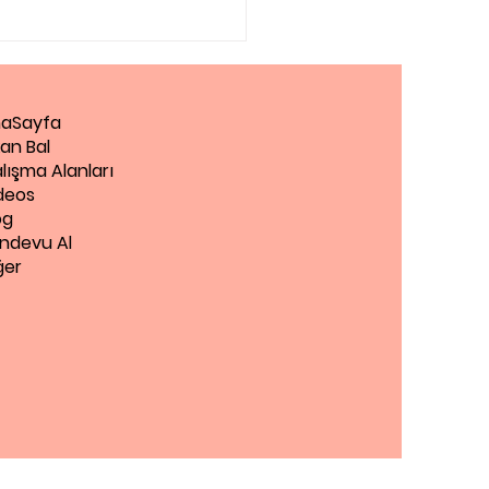
aSayfa
an Bal
lışma Alanları
deos
og
ndevu Al
ğer