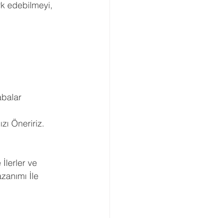
rk edebilmeyi, 
balar 
ı Öneririz. 
İlerler ve 
zanımı İle 