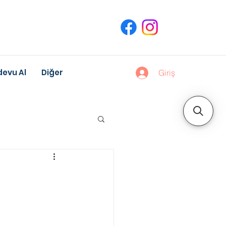
evu Al
Diğer
Giriş
uk Gelişimi
Meslek Danışmanlığı