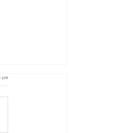
 yok
agog Danışmanlığı
Zaman Almalısınız?