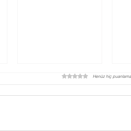
5 üzerinden 0 yıldız
Henüz hiç puanlama
Otizm Testi, Otizm
Ped
Değerlendirme Testi
Ne 