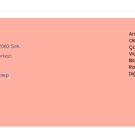
An
Ok
2083 Sok.
Ça
Vi
rkezi
Bl
Ra
Di
ntep