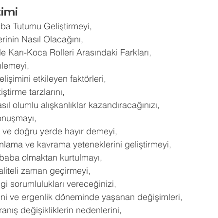
ldız
timi
hberlik
Psikoloji
Tercih Danışmanı
Öğrenci Koçluğu
ba Tutumu Geliştirmeyi, 
inin Nasıl Olacağını, 
le Karı-Koca Rolleri Arasındaki Farkları, 
nlemeyi, 
lişimini etkileyen faktörleri, 
iştirme tarzlarını, 
sıl olumlu alışkanlıklar kazandıracağınızı, 
konuşmayı, 
ve doğru yerde hayır demeyi, 
nlama ve kavrama yeteneklerini geliştirmeyi, 
aba olmaktan kurtulmayı, 
aliteli zaman geçirmeyi, 
i sorumlulukları vereceğinizi, 
ini ve ergenlik döneminde yaşanan değişimleri, 
anış değişikliklerin nedenlerini, 