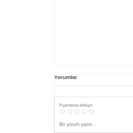
Yorumlar
Puanlama ekleyin
Psikolojik ONLİNE TESTLER
Bir yorum yazın...