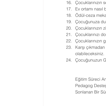
Çocuklarınızın s
Ev ortamı nasıl 
Ödül-ceza mekan
Çocuğunuza duyg
Çocuklarınızın z
Çocuklarınızı do
Çocuklarınızın ge
Karşı çıkmadan 
olabileceksiniz. 
Çocuğunuzun Gel
Eğitim Süreci Ann
Pedagog Desteği
Sonlanan Bir Sür