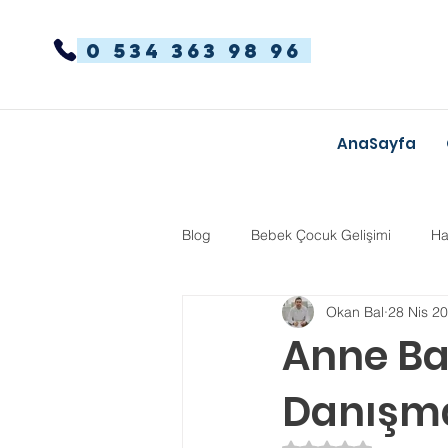
0 534 363 98 96
AnaSayfa
Blog
Bebek Çocuk Gelişimi
Ha
Okan Bal
28 Nis 2
Dikkat Dağınıklığı Hiperaktivite
Anne Ba
Danışma
Kekemelik
TYT-AYT
Eğit