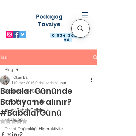
Pedagog
Tavsiye
0 534 363 98
96
Yazı
Blog
Okan Bal
Blog
19 Haz 2016
0 dakikada okunur
Babalar Gününde
Bebek Çocuk Gelişimi
Babaya ne alınır?
Hafta Hafta Hamilelik
Ay Ay Bebek Gelişimi
#BabalarGünü
Pedagog
5 üzerinden NaN yıldız
Dikkat Dağınıklığı Hiperaktivite