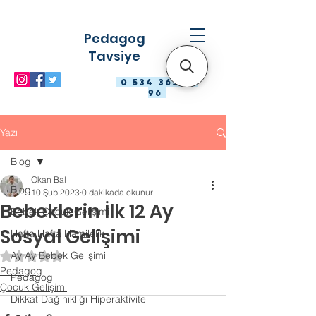
Pedagog
Tavsiye
0 534 363 98
96
Yazı
Blog
Okan Bal
Blog
10 Şub 2023
0 dakikada okunur
Bebeklerin İlk 12 Ay
Bebek Çocuk Gelişimi
Sosyal Gelişimi
Hafta Hafta Hamilelik
Ay Ay Bebek Gelişimi
5 üzerinden NaN yıldız
Pedagog
Pedagog
Çocuk Gelişimi
Dikkat Dağınıklığı Hiperaktivite