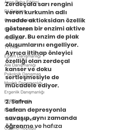
Anne-Baba Eğitimi
Zerdeçala sarı rengini 
veren kurkumin adlı 
Dil Gelişimi
madde aktioksidan özellik 
Çocuk Psikolojisi
gösteren bir enzimi aktive 
Çocuk Gelişimi
ediyor. Bu enzim de plak 
Kekemelik
oluşumlarını engelliyor. 
TYT-AYT
Ayrıca iltihap önleyici 
Eğitim Danışmanlığı
özelliği olan zerdeçal 
Aile Danışmanlığı
kanser ve doku 
Psikolojik Danışman
sertleşmesiyle de 
Meslek Danışmanlığı
mücadele ediyor.
Ergenlik Danışmanlığı
2. Safran
PDR Rehberlik
Safran depresyonla 
Psikoloji
savaşıp, aynı zamanda 
Tercih Danışmanı
öğren
me ve hafıza 
Öğrenci Koçluğu