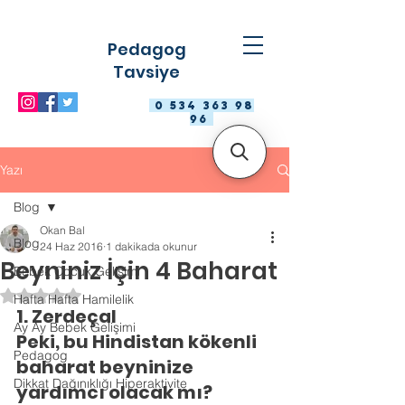
Pedagog
Tavsiye
0 534 363 98
96
Yazı
Blog
Okan Bal
Blog
24 Haz 2016
1 dakikada okunur
Beyniniz İçin 4 Baharat
Bebek Çocuk Gelişimi
5 üzerinden NaN yıldız
Hafta Hafta Hamilelik
1. Zerdeçal
Ay Ay Bebek Gelişimi
Peki, bu Hindistan kökenli 
Pedagog
baharat beyninize 
Dikkat Dağınıklığı Hiperaktivite
yardımcı olacak mı? 