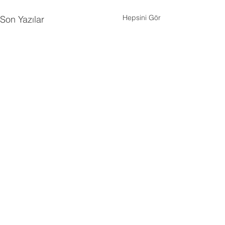
Hepsini Gör
Son Yazılar
Yorumlar
0.0 / 5 (0)