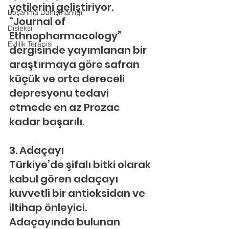
yetilerini geliştiriyor. 
Boşanma Danışmanlığı
“Journal of 
Disleksi
Ethnopharmacology” 
Evlilik Terapisi
dergisinde yayımlanan bir 
araştırmaya göre safran 
küçük ve orta dereceli 
depresyonu tedavi 
etmede en az Prozac 
kadar başarılı.
3. Adaçayı
Türkiye’de şifalı bitki olarak 
kabul gören adaçayı 
kuvvetli bir antioksidan ve 
iltihap önleyici. 
Adaçayında bulunan 