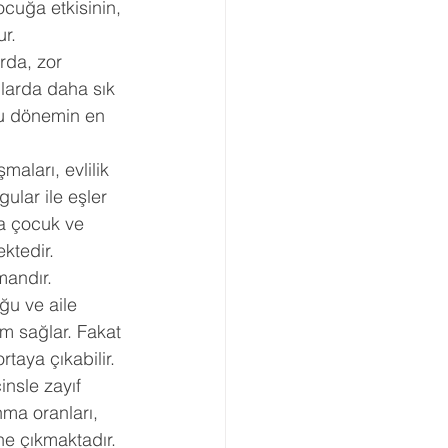
ocuğa etkisinin, 
r.
da, zor 
larda daha sık 
u dönemin en 
maları, evlilik 
ular ile eşler 
da çocuk ve 
ktedir.
andır. 
u ve aile 
 sağlar. Fakat 
taya çıkabilir. 
insle zayıf 
nma oranları, 
e çıkmaktadır.