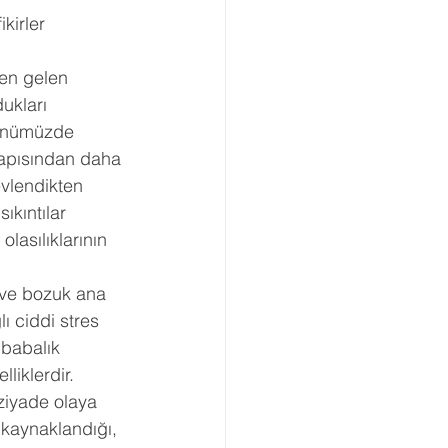
kirler 
Boşanma Danışmanlığı
den gelen 
ukları 
 Günümüzde 
yapısından daha 
vlendikten 
ıkıntılar 
lasılıklarının 
 ve bozuk ana 
lı ciddi stres 
babalık 
lliklerdir.
iyade olaya 
kaynaklandığı, 