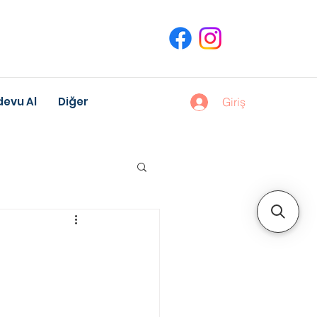
evu Al
Diğer
Giriş
uk Gelişimi
Meslek Danışmanlığı