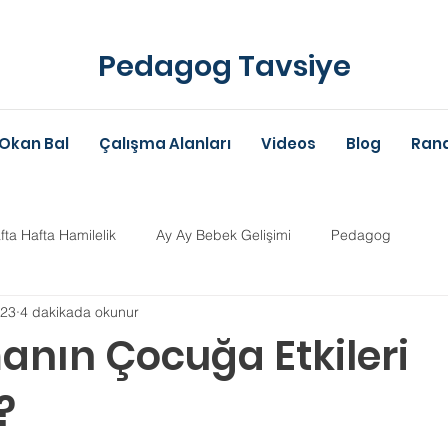
Pedagog Tavsiye
Okan Bal
Çalışma Alanları
Videos
Blog
Rand
fta Hafta Hamilelik
Ay Ay Bebek Gelişimi
Pedagog
023
4 dakikada okunur
Anne-Baba Eğitimi
Dil Gelişimi
Çocuk Psikolojisi
Çoc
nın Çocuğa Etkileri
?
im Danışmanlığı
Aile Danışmanlığı
Psikolojik Danışman