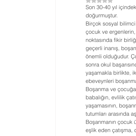
5 üzerinden NaN yı
Son 30-40 yıl içinde
Ergenlik Danışmanlığı
PDR Re
doğurmuştur.
Birçok sosyal bilimc
çocuk ve ergenlerin,
Disleksi
Evlilik Terapisi
noktasında fikir birl
geçerli inanış, boş
önemli olduğudur. Ç
sonra okul başarısınd
yaşamakla birlikte, i
ebeveynleri boşanma
Boşanma ve çocuğa et
babalığın, evlilik çatı
yaşamasının, boşanm
tutumları arasında aşı
Boşanmanın çocuk üz
eşlik eden çatışma, 