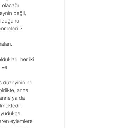
 olacağı 
ynin değil, 
 olduğunu 
enmeleri 2 
aları.
dukları, her iki 
 ve 
s düzeyinin ne 
irlikte, anne 
 anne ya da 
lmektedir.
üyüdükçe, 
eren eylemlere 