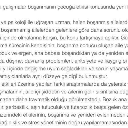
ldız
ki çalışmalar boşanmanın çocuğa etkisi konusunda yeni fi
hberlik
Psikoloji
Tercih Danışmanı
Öğrenci Koçluğu
i ve psikoloji ile uğraşan uzman, halen boşanmış aileler
 boşanmamış ailelerden gelenlere göre daha sorunlu old
iği içinde olmalarına karşın, bu konu tartışmaya açıktır.
anma sürecinin kendisinin, boşanma sonucu oluşan aile 
ocuk ve ergen, ana babası boşandıktan ya da yeniden e
a düşme, davranış problemleri, anksiyete ve kaygı gibi s
ki yıl içinde değişime uyum sağladıkları ve sorun yaşama o
mış olanlarla aynı düzeye geldiği bulunmuştur.
kileri üzerine yapılan farklı araştırmalarda da yetersiz
şmalarının, aile içi şiddetin ve ailenin gelir sıkıntısına bağ
adan daha travmatik olduğu görülmektedir. Bozuk ana 
rı serbestlik, aşırı tutuculuk ve tutarsızlık başta gelen öze
erindeki etkilerinin, boşanma ve yeniden evlenmeden z
dağınıklık ve stres yönetiminin doğru yapılamamasından 