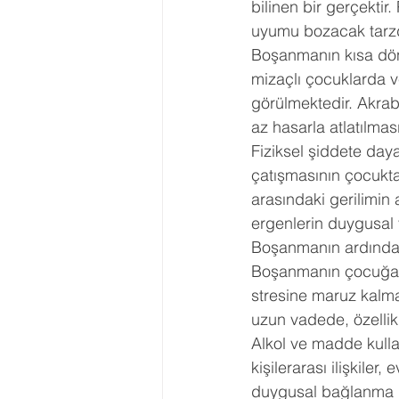
bilinen bir gerçektir
uyumu bozacak tarzd
Boşanmanın kısa dön
mizaçlı çocuklarda v
görülmektedir. Akra
az hasarla atlatılmas
Fiziksel şiddete daya
çatışmasının çocukta 
arasındaki gerilimin
ergenlerin duygusal v
Boşanmanın ardında
Boşanmanın çocuğa e
stresine maruz kalm
uzun vadede, özellik
Alkol ve madde kullan
kişilerarası ilişkiler
duygusal bağlanma p