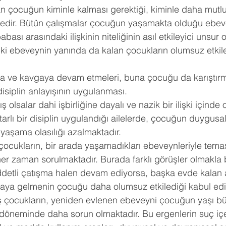
 çocuğun kiminle kalması gerektiği, kiminle daha mutlu
tedir. Bütün çalışmalar çocuğun yaşamakta olduğu ebeve
ası arasındaki ilişkinin niteliğinin asıl etkileyici unsur
iki ebeveynin yanında da kalan çocukların olumsuz etkil
şma ve kavgaya devam etmeleri, buna çocuğu da karıştırm
 disiplin anlayışının uygulanması.
olsalar dahi işbirliğine dayalı ve nazik bir ilişki içinde ol
arlı bir disiplin uygulandığı ailelerde, çocuğun duygusal
 yaşama olasılığı azalmaktadır.
çocukların, bir arada yaşamadıkları ebeveynleriyle tema
er zaman sorulmaktadır. Burada farklı görüşler olmakla b
iddetli çatışma halen devam ediyorsa, başka evde kalan
araya gelmenin çocuğu daha olumsuz etkilediği kabul edi
ış çocukların, yeniden evlenen ebeveyni çocuğun yaşı b
k döneminde daha sorun olmaktadır. Bu ergenlerin suç iç