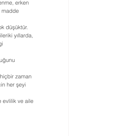
enme, erken 
ve madde 
ok düşüktür. 
eriki yıllarda, 
i 
duğunu 
 hiçbir zaman 
in her şeyi 
evlilik ve aile 