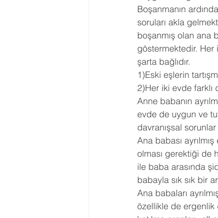
Boşanmanın ardından
soruları akla gelmek
boşanmış olan ana bab
göstermektedir. Her 
şarta bağlıdır.
1)Eski eşlerin tartı
2)Her iki evde farklı
Anne babanın ayrılmış 
evde de uygun ve tut
davranışsal sorunlar
Ana babası ayrılmış 
olması gerektiği de h
ile baba arasında ş
babayla sık sık bir 
Ana babaları ayrılm
özellikle de ergenli