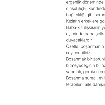
ergenlik döneminde 
cinsel ilişki, kend
bağımlılığı gibi sorun
Kızların erkeklere gör
Baba-kız ilişkisinin y
eşlerinde baba şefka
duyacaklardır.
Özetle, boşanmanın b
söyleyebiliriz.
Boşanmak bir zorunlu
bitmeyeceğinin bilin
yapmalı, gereken esn
Boşanma süreci, evlili
terapileri, aile danış