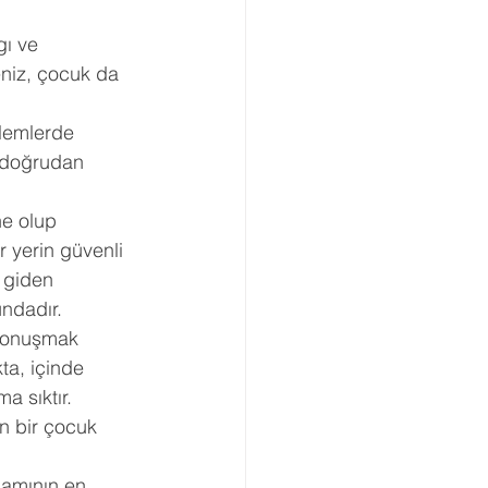
ı ve 
eniz, çocuk da 
ylemlerde 
ı doğrudan 
ne olup 
r yerin güvenli 
 giden 
ndadır.
ı konuşmak 
a, içinde 
a sıktır. 
n bir çocuk 
şamının en 