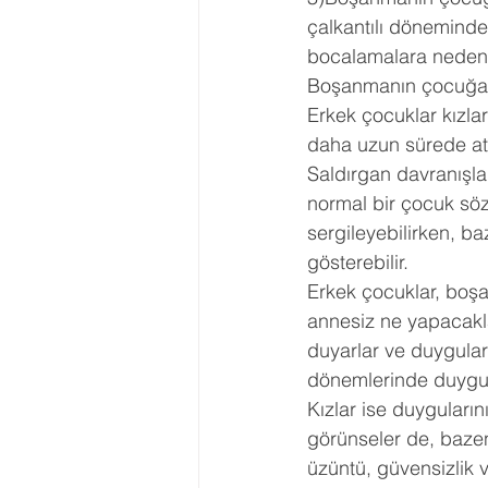
çalkantılı döneminde
bocalamalara neden o
Boşanmanın çocuğa et
Erkek çocuklar kızla
daha uzun sürede atm
Saldırgan davranışl
normal bir çocuk söz
sergileyebilirken, ba
gösterebilir.
Erkek çocuklar, boş
annesiz ne yapacakla
duyarlar ve duyguları
dönemlerinde duygus
Kızlar ise duyguları
görünseler de, bazen
üzüntü, güvensizlik v