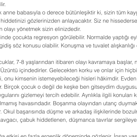
ir.
nne babasıyla o derece bütünleşiktir ki, sizin tüm kayg
e hiddetinizi gözlerinizden anlayacaktır. Siz ne hisseders
olayı yönetmek sizin elinizdedir.
ğinde çocukta regresyon görülebilir. Normalde yaptığı e
 gidiş söz konusu olabilir. Konuşma ve tuvalet alışkanlığ
uklar, 7-8 yaşlarından itibaren olayı kavramaya başlar, 
r. Üzüntü içindedirler. Gelecekten korku ve onlar için hiçbi
i, onu kimsenin istemeyebileceği hisleri hâkimdir. Evden
r. Birçok çocuk o değil de keşke ben gitseydim duygusu
larını gizlemeyi tercih edebilir. Ayrılıkla ilgili konular
 olmamış havasındadır. Boşanma olayından utanç duymakt
r. Okul başarısında düşme ve arkadaş ilişkilerinde bozulm
avgacı, çabuk hiddetlenen, düşmanca tavırlar sergileye
 etkisi en fazla ergenlik döneminde gözlenir. İnsan ya