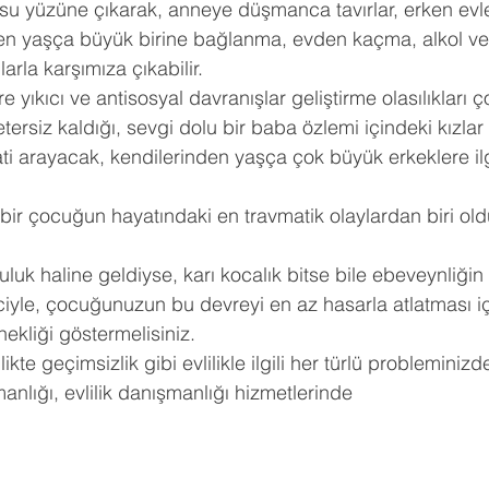
su yüzüne çıkarak, anneye düşmanca tavırlar, erken evl
inden yaşça büyük birine bağlanma, evden kaçma, alkol 
larla karşımıza çıkabilir.
e yıkıcı ve antisosyal davranışlar geliştirme olasılıkları ç
etersiz kaldığı, sevgi dolu bir baba özlemi içindeki kızlar il
ti arayacak, kendilerinden yaşça çok büyük erkeklere ilg
ir çocuğun hayatındaki en travmatik olaylardan biri ol
luk haline geldiyse, karı kocalık bitse bile ebeveynliğin
ciyle, çocuğunuzun bu devreyi en az hasarla atlatması iç
ekliği göstermelisiniz.
kte geçimsizlik gibi evlilikle ilgili her türlü probleminizde 
manlığı, evlilik danışmanlığı hizmetlerinde 