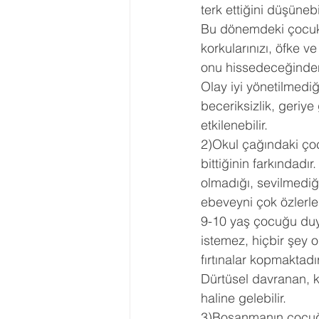
terk ettiğini düşünebil
Bu dönemdeki çocuk a
korkularınızı, öfke v
onu hissedeceğinden 
Olay iyi yönetilmedi
beceriksizlik, geriye
etkilenebilir.
2)Okul çağındaki çoc
bittiğinin farkındadı
olmadığı, sevilmediğ
ebeveyni çok özlerle
9-10 yaş çocuğu duygu
istemez, hiçbir şey
fırtınalar kopmaktadı
Dürtüsel davranan, k
haline gelebilir.
3)Boşanmanın çocuğa