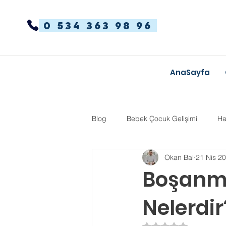
0 534 363 98 96
AnaSayfa
Blog
Bebek Çocuk Gelişimi
Ha
Okan Bal
21 Nis 2
Dikkat Dağınıklığı Hiperaktivite
Boşanma
Nelerdir
Kekemelik
TYT-AYT
Eğit