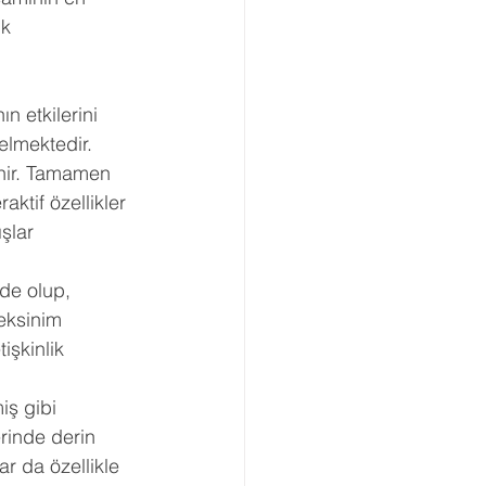
k 
 etkilerini 
elmektedir.
nir. Tamamen 
ktif özellikler 
şlar 
de olup, 
eksinim 
işkinlik 
ş gibi 
rinde derin 
ar da özellikle 