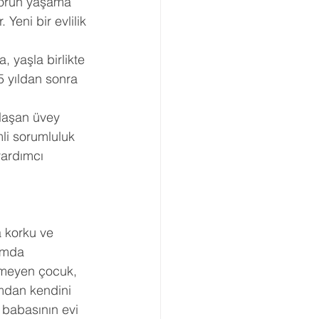
sorun yaşama 
Yeni bir evlilik 
 yaşla birlikte 
5 yıldan sonra 
laşan üvey 
i sorumluluk 
yardımcı 
 korku ve 
rumda 
işmeyen çocuk, 
mdan kendini 
 babasının evi 