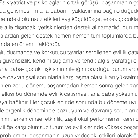
. Psikiyatrist ve psikologların ortak görüşü, boşanmanın ç
a gelişmesinin ana babanın yaklaşımına bağlı olduğudu
emdeki olumsuz etkileri yaş küçüldükçe, erkek çocuklar
e aile dışındaki yetişkinlerden destek alınamadığı durum
balardan gelen destek hemen hemen tüm toplumlarda b
ında en önemli faktördür.
lı, düşmanca ve korkutucu tavırlar sergilenen evlilik çatış
güvensizlik, kendini suçlama ve tehdit algısı yarattığı olg
 ana baba- çocuk ilişkisinin niteliğini bozduğu durumlar
e davranışsal sorunlarla karşılaşma olasılıkları yükselme
n en zorlu dönem, boşanmadan hemen sonra gelen zam
tkisi bu dönemde evlilik çatışması, ana baba yoksunluğ
aya bağlıdır. Her çocuk eninde sonunda bu döneme uyum
le ergenlik döneminde bazı uyum ve davranış sorunları or
ımı, erken cinsel etkinlik, zayıf okul performansı, karşı c
, evliliğe karşı olumsuz tutum ve evliliklerinde yüksek boşa
roblemleri boşanmanın uzun vadedeki etkileri olarak ön