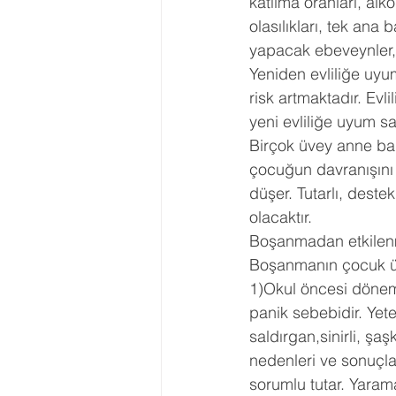
katılma oranları, al
olasılıkları, tek ana
yapacak ebeveynler, 
Yeniden evliliğe uyu
risk artmaktadır. Ev
yeni evliliğe uyum sa
Birçok üvey anne bab
çocuğun davranışını
düşer. Tutarlı, destek
olacaktır.
Boşanmadan etkilenme
Boşanmanın çocuk üze
1)Okul öncesi dönem
panik sebebidir. Yete
saldırgan,sinirli, ş
nedenleri ve sonuçl
sorumlu tutar. Yarama