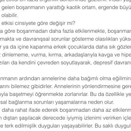
 gelen boşanmanın yarattığı kaotik ortam, ergende büyü
labilir.
kisi cinsiyete göre değişir mi?
ra göre boşanmadan daha fazla etkilenmekte, boşanmanın
akta ve davranışsal sorunlar gösterme olasılıkları yüks
ar ya da içine kapanma erkek çocuklarda daha sık gözle
 dinlememe, vurma, kırma, arkadaşlarıyla kavga ve hipera
zıları da kendini çevreden soyutlayarak, depresif davranı
anmanın ardından annelerine daha bağımlı olma eğilimin
rını bilemez gibidirler. Annelerinin yönlendirmesine ger
yla başetmeyi öğrenmekte zorlanırlar. Bu da özellikle yet
al bağlanma sorunları yaşamalarına neden olur.
nı daha rahat ifade ederek boşanmadan daha az etkilenmi
 dıştan şaşılacak derecede iyiymiş izlenimi verirken içle
e terk edilmişlik duyguları yaşayabilirler. Bu saklı duygul