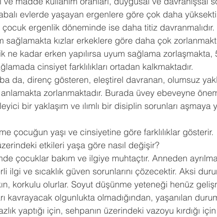
kol ve madde kullanım oranları, duygusal ve davranışsal 
 babalı evlerde yaşayan ergenlere göre çok daha yüksektir. 
çocuk ergenlik döneminde ise daha titiz davranmalıdır.
m sağlamakta kızlar erkeklere göre daha çok zorlanmakta,
lilik ne kadar erken yapılırsa uyum sağlama zorlaşmakta, 
ğlamada cinsiyet farklılıkları ortadan kalkmaktadır.
a da, direnç gösteren, eleştirel davranan, olumsuz yak
 anlamakta zorlanmaktadır. Burada üvey ebeveyne öneml
leyici bir yaklaşım ve ılımlı bir disiplin sorunları aşmaya 
 çocuğun yaşı ve cinsiyetine göre farklılıklar gösterir.
rindeki etkileri yaşa göre nasıl değişir?
de çocuklar bakım ve ilgiye muhtaçtır. Anneden ayrılma
rli ilgi ve sıcaklık güven sorunlarını çözecektir. Aksi du
aşkın, korkulu olurlar. Soyut düşünme yeteneği henüz gel
arı kavrayacak olgunlukta olmadığından, yaşanılan duru
zlık yaptığı için, sehpanın üzerindeki vazoyu kırdığı için