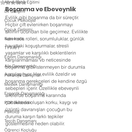
Anne-Baba Eğitimi
5 üzerinden NaN yıldız
Boşanma ve Ebeveynlik
Dil Gelişimi
Evlilik gibi boşanma da bir süreçtir. 
Çocuk Psikolojisi
Hiçbir çift evlenirken boşanmayı 
Çocuk Gelişimi
aklının ucundan bile geçirmez. Evlilikte 
karı koca rolleri, sorumluluklar, günlük 
Kekemelik
hayattaki koşuşturmalar, stresli 
TYT-AYT
yaşamlar ve karşılıklı beklentilerin 
Eğitim Danışmanlığı
karşılanmaması vb neticesinde 
Aile Danışmanlığı
boşanma gibi istenmeyen bir durumla 
karşılaşılıyor. Her evlilik özeldir ve 
Psikolojik Danışman
boşanma gerekçeleri de kendine özgü 
Meslek Danışmanlığı
sebepleri içerir. Özellikle ebeveynli 
Ergenlik Danışmanlığı
ailelerde boşanma kararında 
çocuklarda oluşan korku, kaygı ve 
PDR Rehberlik
üzüntü davranışları çocuğun bu 
Psikoloji
duruma karşın farklı tepkiler 
Tercih Danışmanı
göstermesine neden olabilir. 
Öğrenci Koçluğu