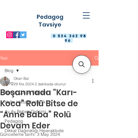
Pedagog
Tavsiye
0 534 363 98
96
Yazı
Blog
Okan Bal
Blog
29 Nis 2024
2 dakikada okunur
Boşanmada “Karı-
Bebek Çocuk Gelişimi
Koca” Rolü Bitse de
Hafta Hafta Hamilelik
Ay Ay Bebek Gelişimi
“Anne Baba” Rolü
Pedagog
Devam Eder
Dikkat Dağınıklığı Hiperaktivite
Güncelleme tarihi:
3 May 2024