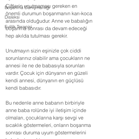
Çiftlerin unutmaması gereken en 
Boşanma Danışmanlığı
önemli durumun boşanmanın karı-koca 
Disleksi
arasında olduğudur. Anne ve babalığın 
Evlilik Terapisi
boşanma sonrası da devam edeceği 
hep akılda tutulması gerekir. 
Unutmayın sizin eşinizle çok ciddi 
sorunlarınız olabilir ama çocukların ne 
annesi ile ne de babasıyla sorunları 
vardır. Çocuk için dünyanın en güzeli 
kendi annesi, dünyanın en güçlüsü 
kendi babasıdır. 
Bu nedenle anne babanın birbiriyle 
anne baba rolünde iyi iletişim içinde 
olmaları, çocuklarına karşı sevgi ve 
sıcaklık göstermeleri, onların boşanma 
sonrası duruma uyum göstermelerini 