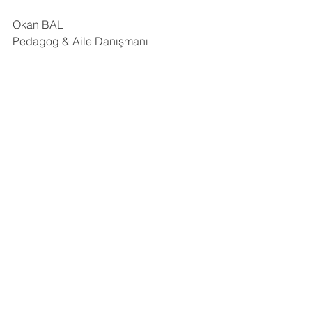
Okan BAL 
Pedagog & Aile Danışmanı
boşanma danışmanlığı
Boşanma
boşanma sonrası
Anne Baba
Boşanma ve Ebeveynlik
Boşanma Danışmanlığı
Aile Danışmanlığı