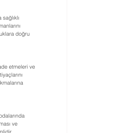
sağlıklı 
manlarını 
uklara doğru 
fade etmeleri ve 
iyaçlarını 
ıkmalarına 
 odalarında 
nması ve 
lidir.