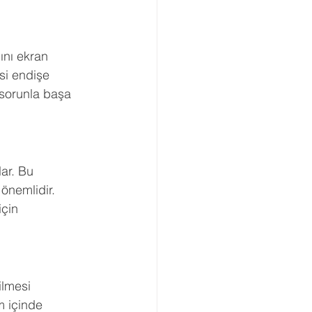
Boşanma Danışmanlığı
ını ekran 
si endişe 
 sorunla başa 
ar. Bu 
önemlidir. 
için 
ilmesi 
m içinde 