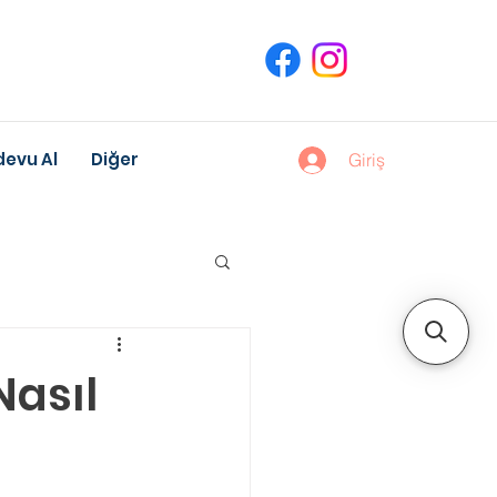
evu Al
Diğer
Giriş
uk Gelişimi
Nasıl
Meslek Danışmanlığı