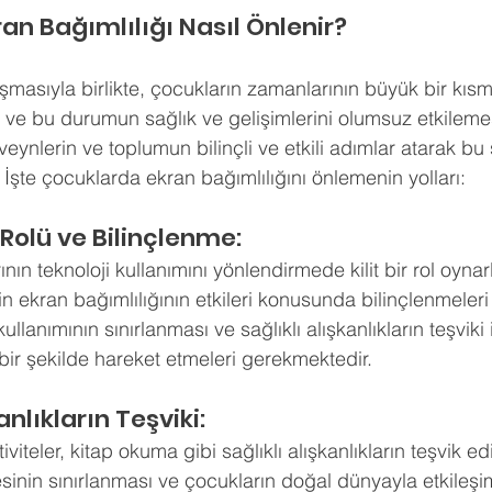
ldız
an Bağımlılığı Nasıl Önlenir?
hberlik
Psikoloji
Tercih Danışmanı
Öğrenci Koçluğu
şmasıyla birlikte, çocukların zamanlarının büyük bir kısm
 ve bu durumun sağlık ve gelişimlerini olumsuz etkileme
veynlerin ve toplumun bilinçli ve etkili adımlar atarak bu
şte çocuklarda ekran bağımlılığını önlemenin yolları:
 Rolü ve Bilinçlenme:
nın teknoloji kullanımını yönlendirmede kilit bir rol oynarl
 ekran bağımlılığının etkileri konusunda bilinçlenmeleri 
ullanımının sınırlanması ve sağlıklı alışkanlıkların teşviki 
 bir şekilde hareket etmeleri gerekmektedir.
kanlıkların Teşviki:
iviteler, kitap okuma gibi sağlıklı alışkanlıkların teşvik ed
esinin sınırlanması ve çocukların doğal dünyayla etkileşi