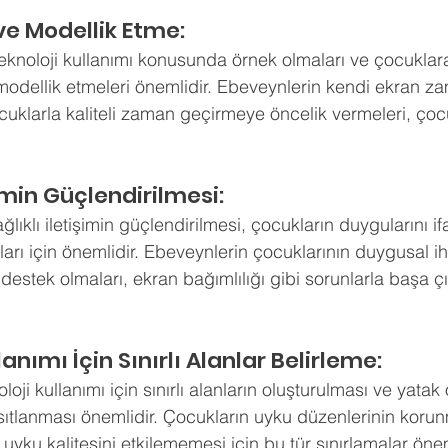
ve Modellik Etme:
eknoloji kullanımı konusunda örnek olmaları ve çocuklara 
 modellik etmeleri önemlidir. Ebeveynlerin kendi ekran za
uklarla kaliteli zaman geçirmeye öncelik vermeleri, çoc
işimin Güçlendirilmesi:
ğlıklı iletişimin güçlendirilmesi, çocukların duygularını i
arı için önemlidir. Ebeveynlerin çocuklarının duygusal iht
destek olmaları, ekran bağımlılığı gibi sorunlarla başa ç
lanımı İçin Sınırlı Alanlar Belirleme:
loji kullanımı için sınırlı alanların oluşturulması ve yatak
ısıtlanması önemlidir. Çocukların uyku düzenlerinin koru
 uyku kalitesini etkilememesi için bu tür sınırlamalar önem