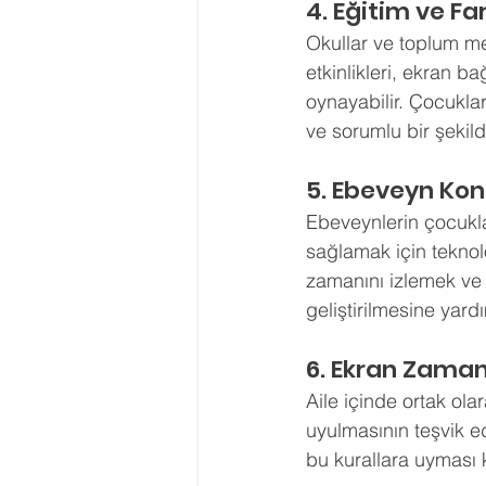
4. Eğitim ve Fa
Okullar ve toplum mer
etkinlikleri, ekran b
oynayabilir. Çocuklar
ve sorumlu bir şekild
5. Ebeveyn Kon
Ebeveynlerin çocukla
sağlamak için teknol
zamanını izlemek ve be
geliştirilmesine yardı
6. Ekran Zamanı
Aile içinde ortak ola
uyulmasının teşvik ed
bu kurallara uyması k