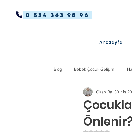
0 534 363 98 96
AnaSayfa
Blog
Bebek Çocuk Gelişimi
Ha
Okan Bal
30 Nis 2
Dikkat Dağınıklığı Hiperaktivite
Çocuklar
Önlenir
Kekemelik
TYT-AYT
Eğit