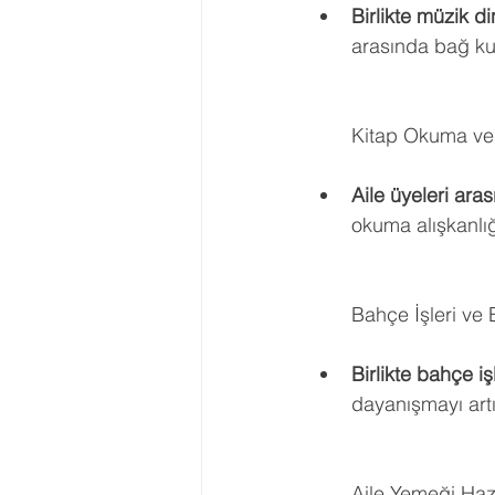
Birlikte müzik di
arasında bağ kur
Kitap Okuma ve
Aile üyeleri aras
okuma alışkanlığı
Bahçe İşleri ve 
Birlikte bahçe işl
dayanışmayı artı
Aile Yemeği Haz