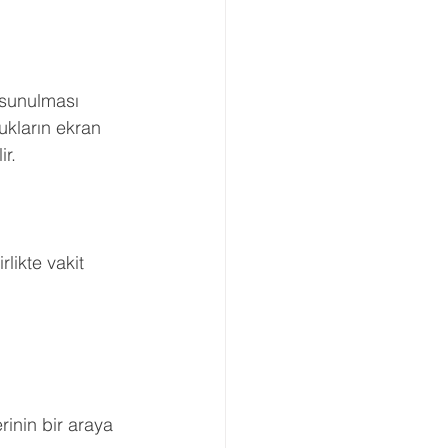
n sunulması 
cukların ekran 
ir.
likte vakit 
rinin bir araya 