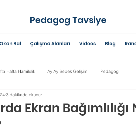
Pedagog Tavsiye
Okan Bal
Çalışma Alanları
Videos
Blog
Rand
fta Hafta Hamilelik
Ay Ay Bebek Gelişimi
Pedagog
024
3 dakikada okunur
Anne-Baba Eğitimi
Dil Gelişimi
Çocuk Psikolojisi
Çoc
da Ekran Bağımlılığı 
?
im Danışmanlığı
Aile Danışmanlığı
Psikolojik Danışman