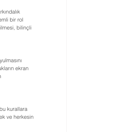
rkındalık 
li bir rol 
mesi, bilinçli 
yulmasını 
kların ekran 
n 
bu kurallara 
mek ve herkesin 