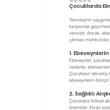
5 üzerinden NaN yı
Çocuklarda Ekr
Ergenlik Danışmanlığı
PDR Re
Teknolojinin yaygınla
karşısında geçirmesi
Disleksi
Evlilik Terapisi
vericidir. Ancak, ebe
çıkması mümkündür. İ
1. Ebeveynlerin
Ebeveynler, çocukları
nedenle, ebeveynlerin
Çocukların teknoloji k
ebeveynlerin bilinçli
2. Sağlıklı Alış
Çocuklara fiziksel akt
önemlidir. Ekran sür