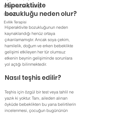
Hiperaktivite 
Boşanma Danışmanlığı
bozukluğu neden olur?
Disleksi
Evlilik Terapisi
Hiperaktivite bozukluğunun neden 
kaynaklandığı henüz ortaya 
çıkarılamamıştır. Ancak soya çekim, 
hamilelik, doğum ve erken bebeklikte 
gelişimi etkileyen her tür olumsuz 
etkenin beynin gelişiminde sorunlara 
yol açtığı bilinmektedir.
Nasıl teşhis edilir?
Teşhis için özgül bir test veya tahlil ne 
yazık ki yoktur. Tanı, aileden alınan 
öyküde bebeklikten bu yana belirtilerin 
incelenmesi, çocuğun bugününün 