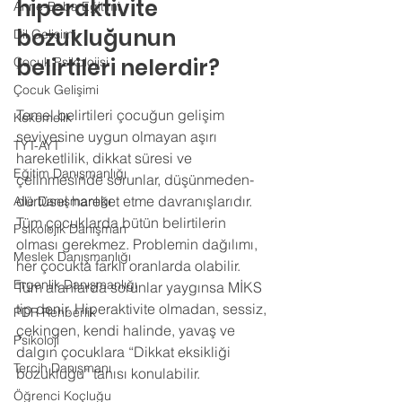
hiperaktivite 
Anne-Baba Eğitimi
bozukluğunun 
Dil Gelişimi
belirtileri nelerdir?
Çocuk Psikolojisi
Çocuk Gelişimi
Temel belirtileri çocuğun gelişim 
Kekemelik
seviyesine uygun olmayan aşırı 
TYT-AYT
hareketlilik, dikkat süresi ve 
Eğitim Danışmanlığı
çelinmesinde sorunlar, düşünmeden-
dürtüsel hareket etme davranışlarıdır. 
Aile Danışmanlığı
Tüm çocuklarda bütün belirtilerin 
Psikolojik Danışman
olması gerekmez. Problemin dağılımı, 
Meslek Danışmanlığı
her çocukta farklı oranlarda olabilir. 
Ergenlik Danışmanlığı
Tüm alanlarda sorunlar yaygınsa MİKS 
tip denir. Hiperaktivite olmadan, sessiz, 
PDR Rehberlik
çekingen, kendi halinde, yavaş ve 
Psikoloji
dalgın çocuklara “Dikkat eksikliği 
Tercih Danışmanı
bozukluğu” tanısı konulabilir.
Öğrenci Koçluğu