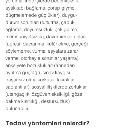
yorulma, ince işlerde beceriksizlik, 
ayakkabı bağlama, çorap giyme, 
düğmelemede güçlükler), duygu-
durum sorunları (tutturma, çabuk 
ağlama, doyumsuzluk, çok gülme, 
memnuniyetsizlik), davranım sorunları 
(agresif davranma, küfür etme, gerçeği 
söylememe, vurma, eşyalara zarar 
verme, otoriteyle sorunlar yaşama), 
anksiyete bozuklukları (anneden 
ayrılma güçlüğü, sınav kaygısı, 
başarısız olma korkusu, takıntılar, 
saplantılar), sosyal ilişkilerde zorluklar 
(utangaçlık, özgüven eksikliği, göze 
bakma kısıtlılığı, destursuzluk) 
bulunabilir.
Tedavi yöntemleri nelerdir?