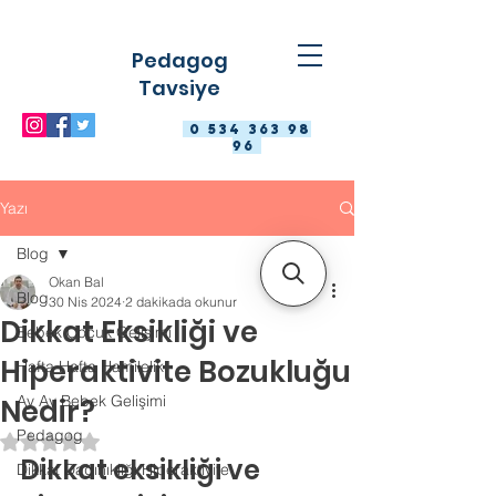
Pedagog
Tavsiye
0 534 363 98
96
Yazı
Blog
Okan Bal
Blog
30 Nis 2024
2 dakikada okunur
Dikkat Eksikliği ve
Bebek Çocuk Gelişimi
Hiperaktivite Bozukluğu
Hafta Hafta Hamilelik
Ay Ay Bebek Gelişimi
Nedir?
Pedagog
5 üzerinden NaN yıldız
Dikkat eksikliği ve 
Dikkat Dağınıklığı Hiperaktivite