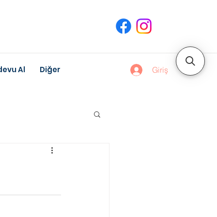
evu Al
Diğer
Giriş
uk Gelişimi
Meslek Danışmanlığı