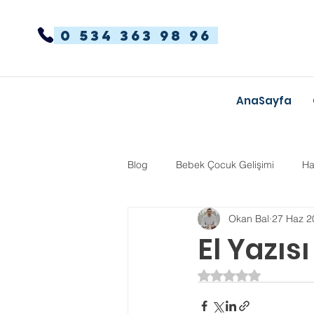
0 534 363 98 96
AnaSayfa
Blog
Bebek Çocuk Gelişimi
Ha
Okan Bal
27 Haz 2
Dikkat Dağınıklığı Hiperaktivite
El Yazısı
5 üzerinden NaN yı
Kekemelik
TYT-AYT
Eğit