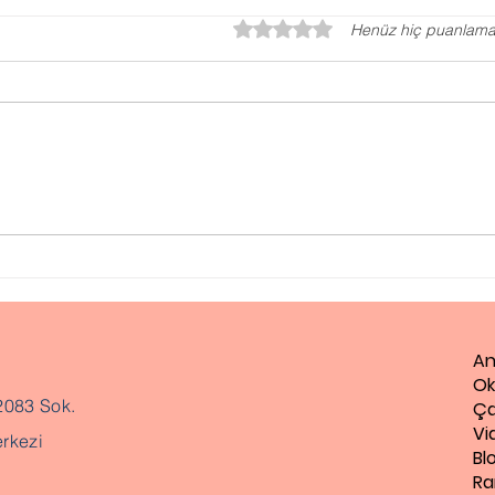
5 üzerinden 0 yıldız
Henüz hiç puanlama
Otizm Testi, Otizm
Disl
Değerlendirme Testi
Güçl
An
Ok
2083 Sok.
Ça
Vi
rkezi
Bl
Ra