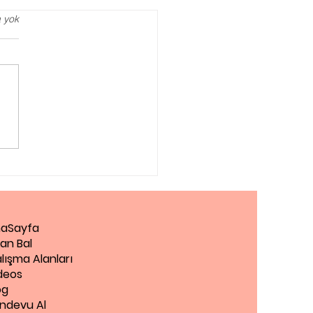
 yok
eksi Testi, Öğrenme
üğü Test Et
aSayfa
an Bal
lışma Alanları
deos
og
ndevu Al