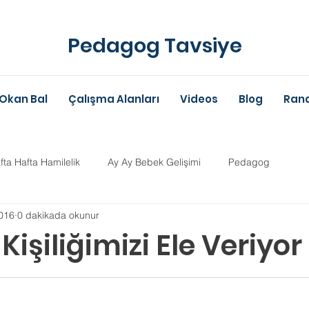
Pedagog Tavsiye
Okan Bal
Çalışma Alanları
Videos
Blog
Rand
fta Hafta Hamilelik
Ay Ay Bebek Gelişimi
Pedagog
016
0 dakikada okunur
Anne-Baba Eğitimi
Dil Gelişimi
Çocuk Psikolojisi
Çoc
 Kişiliğimizi Ele Veriyor
ldız
im Danışmanlığı
Aile Danışmanlığı
Psikolojik Danışman