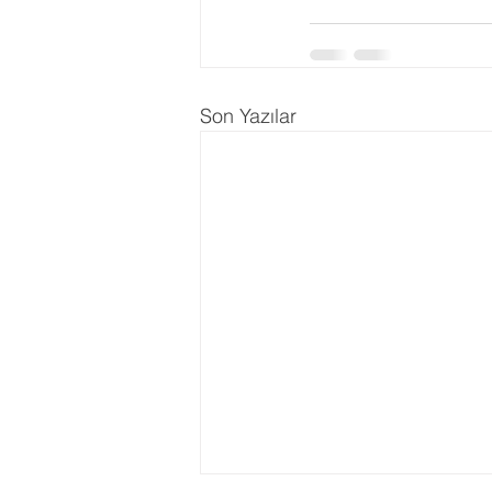
Ergenlik Danışmanlığı
PDR Re
Son Yazılar
Disleksi
Evlilik Terapisi