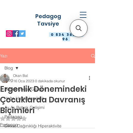
Pedagog
Tavsiye
0 534 363 98
96
Yazı
Blog
Okan Bal
Blog
16 Oca 2023
0 dakikada okunur
Ergenlik Dönemindeki
Bebek Çocuk Gelişimi
Çocuklarda Davranış
Hafta Hafta Hamilelik
Ay Ay Bebek Gelişimi
Biçimleri
Pedagog
5 üzerinden NaN yıldız
Pedagog
Dikkat Dağınıklığı Hiperaktivite