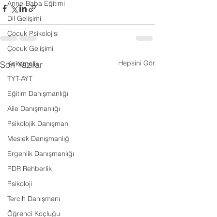
Anne-Baba Eğitimi
Dil Gelişimi
Çocuk Psikolojisi
Çocuk Gelişimi
Hepsini Gör
Son Yazılar
Kekemelik
TYT-AYT
Eğitim Danışmanlığı
Aile Danışmanlığı
Psikolojik Danışman
Meslek Danışmanlığı
Ergenlik Danışmanlığı
PDR Rehberlik
Psikoloji
Tercih Danışmanı
Öğrenci Koçluğu