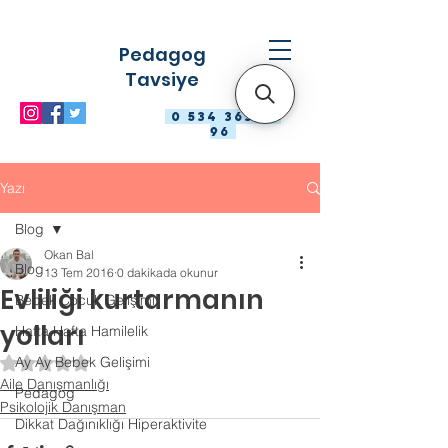
Pedagog
Tavsiye
0 534 363 98
96
Yazı
Blog
Okan Bal
Blog
13 Tem 2016
0 dakikada okunur
Evliliği kurtarmanın
Bebek Çocuk Gelişimi
yolları
Hafta Hafta Hamilelik
Ay Ay Bebek Gelişimi
5 üzerinden NaN yıldız
Aile Danışmanlığı
Pedagog
Psikolojik Danışman
Dikkat Dağınıklığı Hiperaktivite