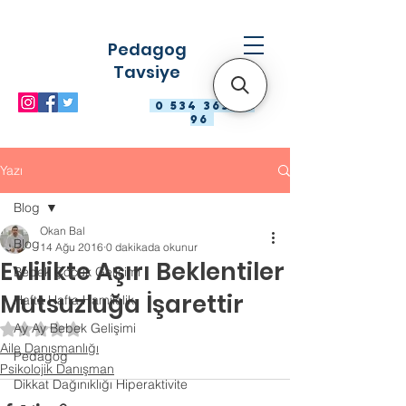
Pedagog
Tavsiye
0 534 363 98
96
Yazı
Blog
Okan Bal
Blog
14 Ağu 2016
0 dakikada okunur
Evlilikte Aşırı Beklentiler
Bebek Çocuk Gelişimi
Mutsuzluğa İşarettir
Hafta Hafta Hamilelik
Ay Ay Bebek Gelişimi
5 üzerinden NaN yıldız
Aile Danışmanlığı
Pedagog
Psikolojik Danışman
Dikkat Dağınıklığı Hiperaktivite