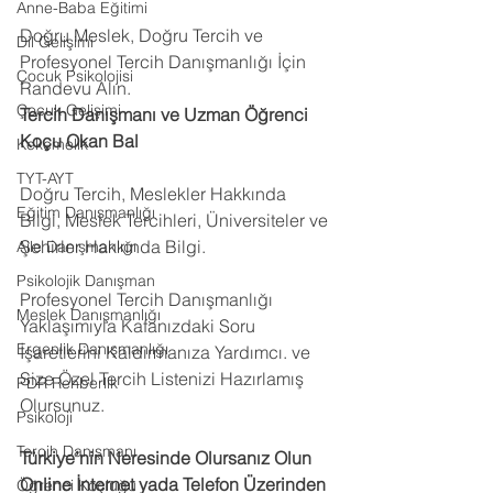
Anne-Baba Eğitimi
Doğru Meslek, Doğru Tercih ve 
Dil Gelişimi
Profesyonel Tercih Danışmanlığı İçin 
Çocuk Psikolojisi
Randevu Alın. 
Çocuk Gelişimi
Tercih Danışmanı ve Uzman Öğrenci 
Koçu Okan Bal
Kekemelik
TYT-AYT
Doğru Tercih, Meslekler Hakkında 
Eğitim Danışmanlığı
Bilgi, Meslek Tercihleri, Üniversiteler ve 
Şehirler Hakkında Bilgi. 
Aile Danışmanlığı
Psikolojik Danışman
Profesyonel Tercih Danışmanlığı 
Meslek Danışmanlığı
Yaklaşımıyla Kafanızdaki Soru 
Ergenlik Danışmanlığı
İşaretlerini Kaldırmanıza Yardımcı. ve 
Size Özel Tercih Listenizi Hazırlamış 
PDR Rehberlik
Olursunuz. 
Psikoloji
Tercih Danışmanı
Türkiye’nin Neresinde Olursanız Olun 
Online İnternet yada Telefon Üzerinden 
Öğrenci Koçluğu