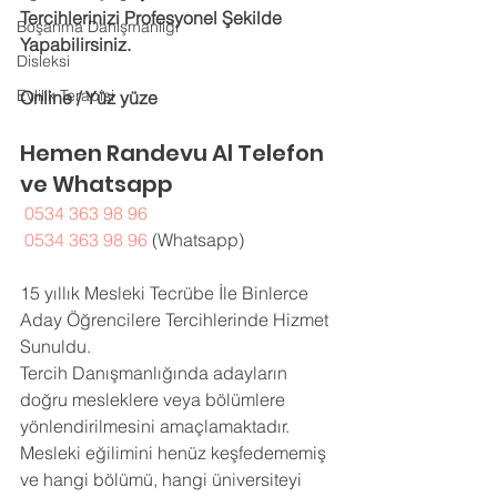
Tercihlerinizi Profesyonel Şekilde 
Boşanma Danışmanlığı
Yapabilirsiniz.
Disleksi
Evlilik Terapisi
Online / Yüz yüze
Hemen Randevu Al Telefon 
ve Whatsapp 
0534 363 98 96
0534 363 98 96
 (Whatsapp) 
15 yıllık Mesleki Tecrübe İle Binlerce 
Aday Öğrencilere Tercihlerinde Hizmet 
Sunuldu. 
Tercih Danışmanlığında adayların 
doğru mesleklere veya bölümlere 
yönlendirilmesini amaçlamaktadır. 
Mesleki eğilimini henüz keşfedememiş 
ve hangi bölümü, hangi üniversiteyi 