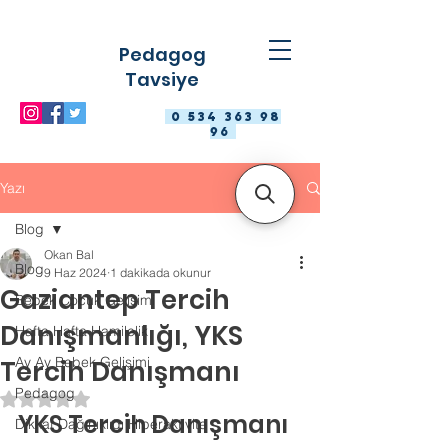
Pedagog
Tavsiye
0 534 363 98
96
Yazı
Blog
Okan Bal
Blog
9 Haz 2024
1 dakikada okunur
Gaziantep Tercih
Bebek Çocuk Gelişimi
Danışmanlığı, YKS
Hafta Hafta Hamilelik
Ay Ay Bebek Gelişimi
Tercih Danışmanı
Pedagog
5 üzerinden NaN yıldız
YKS Tercih Danışmanı
Dikkat Dağınıklığı Hiperaktivite