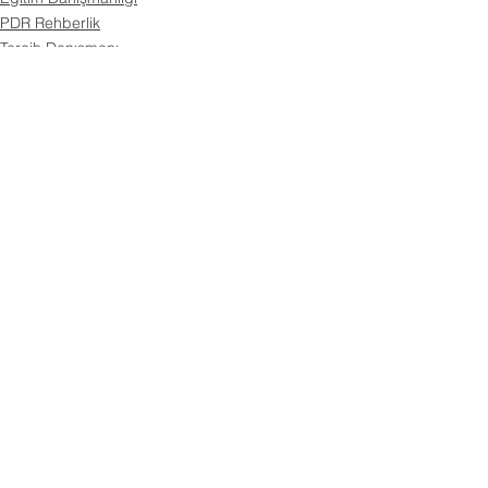
PDR Rehberlik
Tercih Danışmanı
Hepsini Gör
Son Yazılar