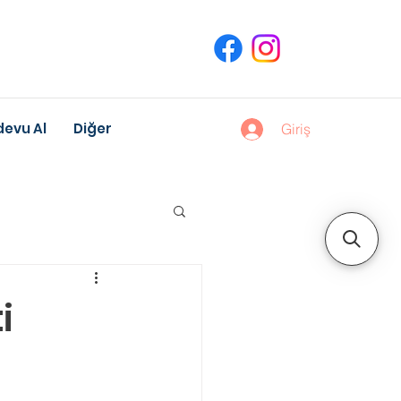
evu Al
Diğer
Giriş
uk Gelişimi
i
Meslek Danışmanlığı