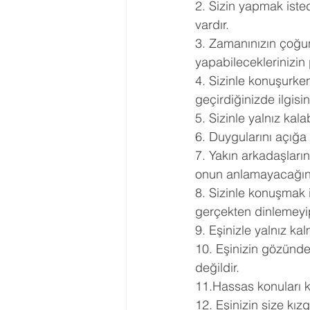
2. Sizin yapmak iste
vardır.
3. Zamanınızın çoğun
yapabileceklerinizin
4. Sizinle konuşurke
geçirdiğinizde ilgis
5. Sizinle yalnız kal
6. Duygularını açığa
7. Yakın arkadaşların
onun anlamayacağın
8. Sizinle konuşmak 
gerçekten dinlemeyip
9. Eşinizle yalnız ka
10. Eşinizin gözünde,
değildir.
11.Hassas konuları 
12. Eşinizin size kı