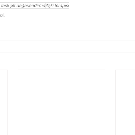
i testi
çift değerlendirme
ilişki terapisi
oji