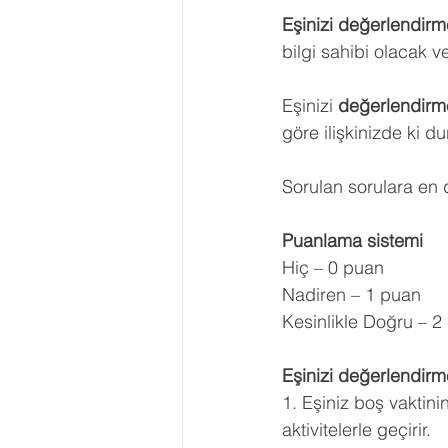
Eşinizi değerlendirme
Ergenlik Danışmanlığı
PDR Re
bilgi sahibi olacak v
Eşinizi
 değerlendirme
Disleksi
Evlilik Terapisi
göre ilişkinizde ki d
Sorulan sorulara en 
Puanlama sistemi
Hiç – 0 puan
Nadiren – 1 puan
Kesinlikle Doğru – 2
Eşinizi değerlendirme
1. Eşiniz boş vaktini
aktivitelerle geçirir.