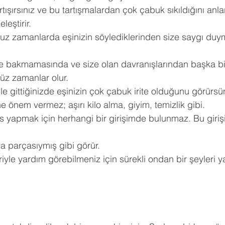
artışırsınız ve bu tartışmalardan çok çabuk sıkıldığını anla
eleştirir.
z zamanlarda eşinizin söylediklerinden size saygı duym
ne bakmamasında ve size olan davranışlarından başka bir k
z zamanlar olur.
le gittiğinizde eşinizin çok çabuk irite olduğunu görürsü
 önem vermez; aşırı kilo alma, giyim, temizlik gibi.
ks yapmak için herhangi bir girişimde bulunmaz. Bu girişi
şya parçasıymış gibi görür.
riyle yardım görebilmeniz için sürekli ondan bir şeyleri 