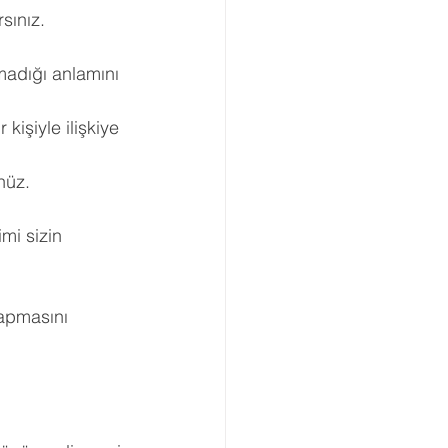
rsınız.
adığı anlamını 
işiyle ilişkiye 
nüz.
mi sizin 
yapmasını 