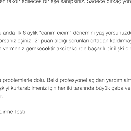
en takdir edilecek bir eşe sahipsiniz. Sadece birkaç yö
u anda ilk 6 aylık “canım cicim” dönemini yaşıyorsunuzdur
rsanız eşiniz “2” puan aldığı sorunları ortadan kaldırmay
n vermeniz gerekecektir aksi takdirde başarılı bir ilişki o
de problemlerle dolu. Belki profesyonel açıdan yardım alm
şkiyi kurtarabilmeniz için her iki tarafında büyük çaba ve
r.
ndirme Testi