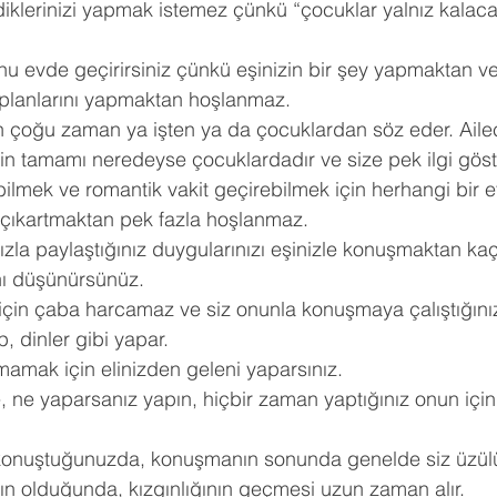
diklerinizi yapmak istemez çünkü “çocuklar yalnız kalac
u evde geçirirsiniz çünkü eşinizin bir şey yapmaktan vey
 planlarını yapmaktan hoşlanmaz.
n çoğu zaman ya işten ya da çocuklardan söz eder. Ailec
inin tamamı neredeyse çocuklardadır ve size pek ilgi gö
abilmek ve romantik vakit geçirebilmek için herhangi bir e
 çıkartmaktan pek fazla hoşlanmaz.
ızla paylaştığınız duygularınızı eşinizle konuşmaktan kaç
ı düşünürsünüz.
için çaba harcamaz ve siz onunla konuşmaya çalıştığınız
, dinler gibi yapar.
lmamak için elinizden geleni yaparsınız.
 ne yaparsanız yapın, hiçbir zaman yaptığınız onun için i
konuştuğunuzda, konuşmanın sonunda genelde siz üzül
zgın olduğunda, kızgınlığının geçmesi uzun zaman alır.