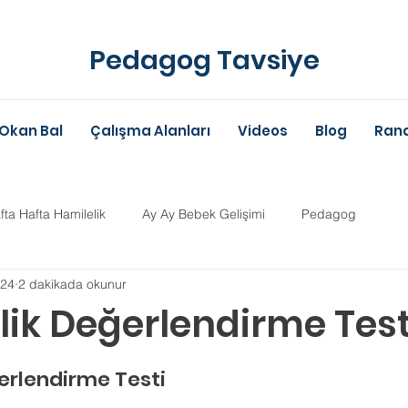
Pedagog Tavsiye
Okan Bal
Çalışma Alanları
Videos
Blog
Rand
fta Hafta Hamilelik
Ay Ay Bebek Gelişimi
Pedagog
024
2 dakikada okunur
Anne-Baba Eğitimi
Dil Gelişimi
Çocuk Psikolojisi
Çoc
vlilik Değerlendirme Test
ldız
im Danışmanlığı
Aile Danışmanlığı
Psikolojik Danışman
eğerlendirme Testi