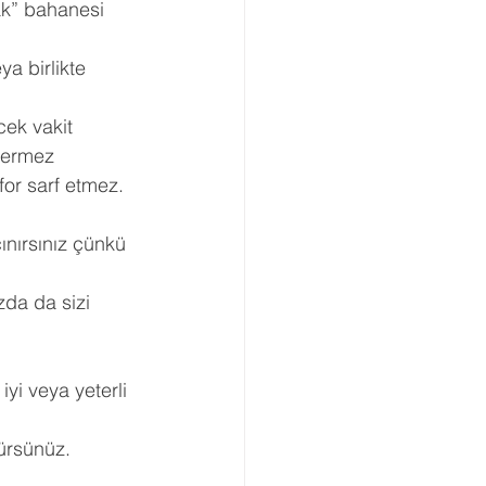
ak” bahanesi 
a birlikte 
ek vakit 
stermez
for sarf etmez.
ınırsınız çünkü 
da da sizi 
yi veya yeterli 
ürsünüz.