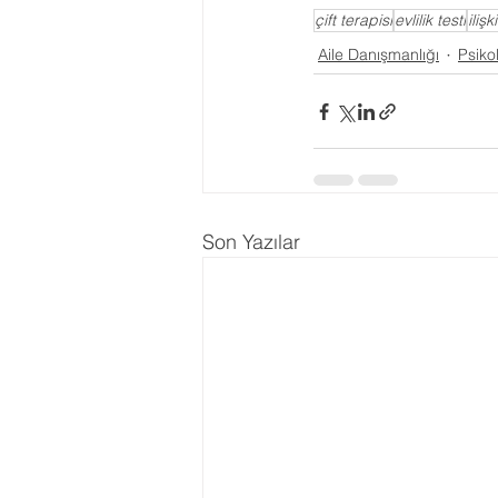
çift terapisi
evlilik testi
ilişk
Aile Danışmanlığı
Psikol
Son Yazılar