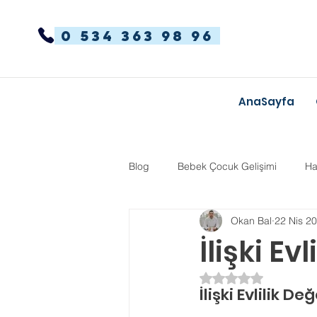
0 534 363 98 96
AnaSayfa
Blog
Bebek Çocuk Gelişimi
Ha
Okan Bal
22 Nis 2
Dikkat Dağınıklığı Hiperaktivite
İlişki E
5 üzerinden NaN yı
Kekemelik
TYT-AYT
Eğit
İlişki Evlilik D