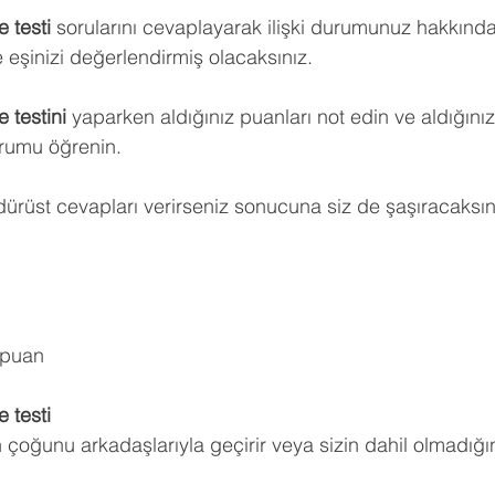
 testi
 sorularını cevaplayarak ilişki durumunuz hakkında
hberlik
Psikoloji
Tercih Danışmanı
Öğrenci Koçluğu
e eşinizi değerlendirmiş olacaksınız. 
 testini
 yaparken aldığınız puanları not edin ve aldığını
urumu öğrenin.
dürüst cevapları verirseniz sonucuna siz de şaşıracaksın
 puan
 testi
n çoğunu arkadaşlarıyla geçirir veya sizin dahil olmadığını