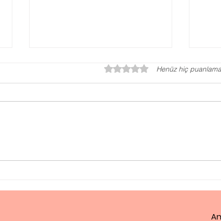
5 üzerinden 0 yıldız
Henüz hiç puanlama
Evlilik Öncesi Danışmanlık
Aile
Evli
An