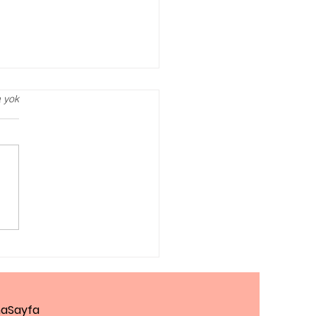
 yok
 Danışmanlığı ve
lik Terapisi
aSayfa