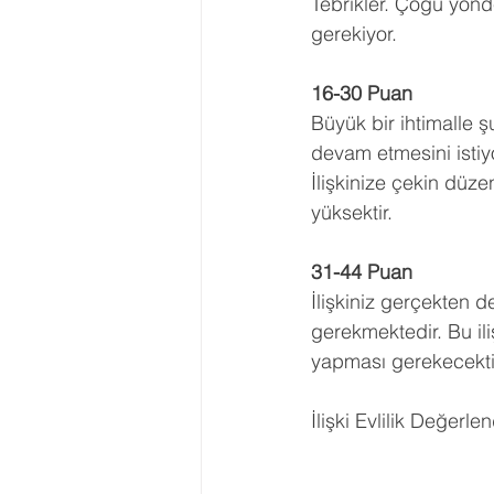
Tebrikler. Çoğu yönd
gerekiyor.
16-30 Puan
Büyük bir ihtimalle ş
devam etmesini istiyo
İlişkinize çekin düze
yüksektir.
31-44 Puan
İlişkiniz gerçekten 
gerekmektedir. Bu ili
yapması gerekecekti
İlişki Evlilik Değerle