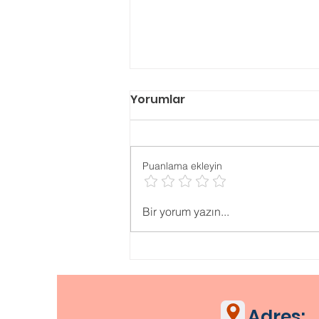
Yorumlar
Puanlama ekleyin
Psikolojik ONLİNE TESTLER
Bir yorum yazın...
Adres: