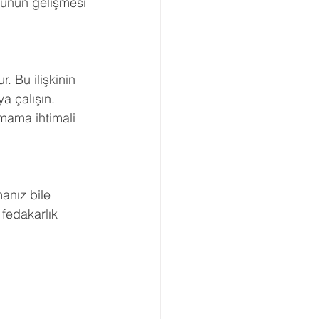
nünün gelişmesi 
. Bu ilişkinin 
a çalışın. 
lmama ihtimali 
anız bile 
 fedakarlık 