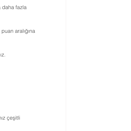
 daha fazla 
Boşanma Danışmanlığı
z puan aralığına 
ız.
z çeşitli 