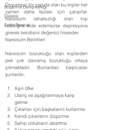
Doyumsuz bir yapıda olan bu kişiler her 
Boşanma Danışmanlığı
zaman daha fazlası için çalışırlar. 
Disleksi
Narsisizm rahatsızlığı olan kişi 
Evlilik Terapisi
istediğini elde edemezse depresyona 
girerek kendisini değersiz hisseder. 
Narsisizm Belirtileri
Narsisizm bozukluğu olan kişilerden 
pek çok davranış bozukluğu ortaya 
çıkmaktadır. Bunlardan başlıcaları 
şunlardır;
Aşırı öfke 
Utanç ve aşağılanmaya karşı 
gelme 
Çıkarları için başkalarını kullanma 
Kendi çıkarlarını düşünme 
Sahip oldukların abartma 