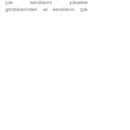
çok kendilerini yüksekte 
gördüklerinden ve kendilerini çok 
sevdiklerinden bu şekilde dışarıya 
kendilerini yansıtmaktadırlar. Narsisizm 
kişilik bozukluğu olan kişiler, eleştiriye 
kapalıdır, hangi durumda olursa olsun 
aşk da dahil olmak üzere en beğenilen 
olmak için uğraşırlar.
Psikolojik Danışman
Psikoloji
Hepsini Gör
Son Yazılar