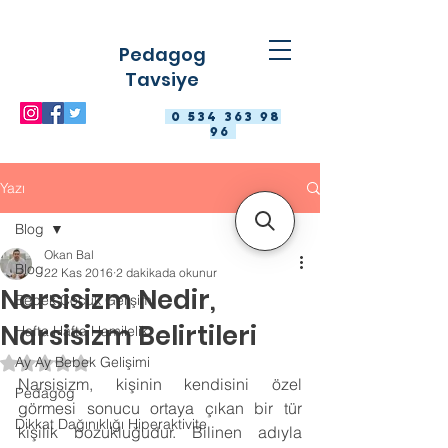
Pedagog
Tavsiye
0 534 363 98
96
Yazı
Blog
Okan Bal
Blog
22 Kas 2016
2 dakikada okunur
Narsisizm Nedir,
Bebek Çocuk Gelişimi
Narsisizm Belirtileri
Hafta Hafta Hamilelik
Ay Ay Bebek Gelişimi
5 üzerinden NaN yıldız
Narsisizm, kişinin kendisini özel 
Pedagog
görmesi sonucu ortaya çıkan bir tür 
Dikkat Dağınıklığı Hiperaktivite
kişilik bozukluğudur. Bilinen adıyla 