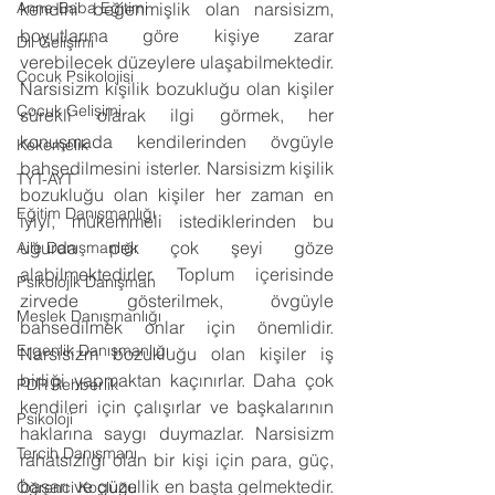
Anne-Baba Eğitimi
kendini beğenmişlik olan narsisizm, 
boyutlarına göre kişiye zarar 
Dil Gelişimi
verebilecek düzeylere ulaşabilmektedir. 
Çocuk Psikolojisi
Narsisizm kişilik bozukluğu olan kişiler 
Çocuk Gelişimi
sürekli olarak ilgi görmek, her 
konuşmada kendilerinden övgüyle 
Kekemelik
bahsedilmesini isterler. Narsisizm kişilik 
TYT-AYT
bozukluğu olan kişiler her zaman en 
Eğitim Danışmanlığı
iyiyi, mükemmeli istediklerinden bu 
uğurda pek çok şeyi göze 
Aile Danışmanlığı
alabilmektedirler. Toplum içerisinde 
Psikolojik Danışman
zirvede gösterilmek, övgüyle 
Meslek Danışmanlığı
bahsedilmek onlar için önemlidir. 
Ergenlik Danışmanlığı
Narsisizm bozukluğu olan kişiler iş 
birliği yapmaktan kaçınırlar. Daha çok 
PDR Rehberlik
kendileri için çalışırlar ve başkalarının 
Psikoloji
haklarına saygı duymazlar. Narsisizm 
Tercih Danışmanı
rahatsızlığı olan bir kişi için para, güç, 
başarı ve güzellik en başta gelmektedir. 
Öğrenci Koçluğu