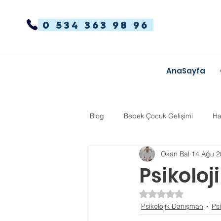
0 534 363 98 96
AnaSayfa
Blog
Bebek Çocuk Gelişimi
Ha
Okan Bal
14 Ağu 2
Dikkat Dağınıklığı Hiperaktivite
Psikoloj
5 üzerinden NaN yı
Kekemelik
TYT-AYT
Eğit
Psikolojik Danışman
Psi