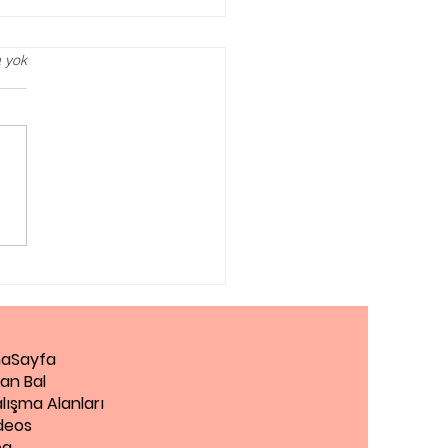
 yok
iantep Pedagog
aSayfa
an Bal
lışma Alanları
deos
og