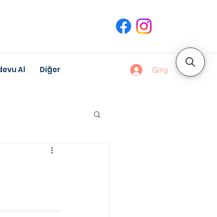
evu Al
Diğer
Giriş
uk Gelişimi
Meslek Danışmanlığı