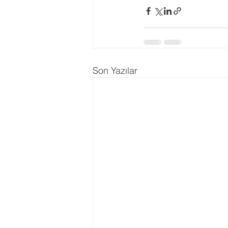
Ergenlik Danışmanlığı
PDR Re
Disleksi
Evlilik Terapisi
Son Yazılar