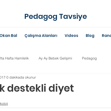
Pedagog Tavsiye
Okan Bal
Çalışma Alanları
Videos
Blog
Rand
fta Hafta Hamilelik
Ay Ay Bebek Gelişimi
Pedagog
017
0 dakikada okunur
Anne-Baba Eğitimi
Dil Gelişimi
Çocuk Psikolojisi
Çoc
ik destekli diyet
ldız
im Danışmanlığı
Aile Danışmanlığı
Psikolojik Danışman
koloji