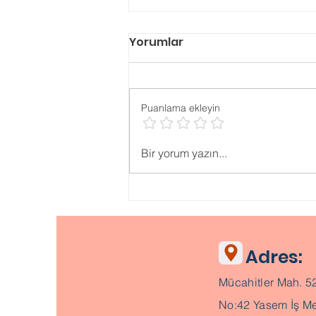
Yorumlar
Puanlama ekleyin
Psikolojik ONLİNE TESTLER
Bir yorum yazın...
Adres:
Mücahitler Mah. 5
No:42 Yasem İş Me