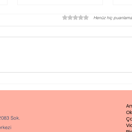
5 üzerinden 0 yıldız
Henüz hiç puanlama
Gaz
Evlilik Öncesi Danışmanlık
An
Ok
2083 Sok.
Ça
Vi
rkezi
Bl