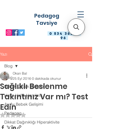
Pedagog
Tavsiye
0 534 363 98
96
Yazı
Blog
Okan Bal
Blog
25 Eyl 2016
0 dakikada okunur
Sağlıklı Beslenme
Bebek Çocuk Gelişimi
Takıntınız Var mı? Test
Hafta Hafta Hamilelik
Ay Ay Bebek Gelişimi
Edin
Pedagog
5 üzerinden NaN yıldız
Dikkat Dağınıklığı Hiperaktivite