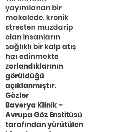
yayımlanan bir 
makalede, kronik 
stresten muzdarip 
olan insanların 
sağlıklı bir kalp atış 
hızı edinmekte 
z
orlandıklarının 
görüldüğü 
açıklanmıştır.
Gözler
Baverya Klinik – 
Avrupa Göz En
stitüsü 
tarafından
 yürütülen 