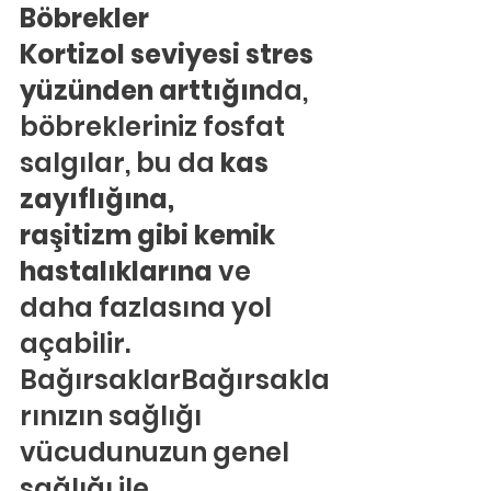
Böbrekler
Kortizol seviyesi stres 
yüzünden arttığın
da, 
böbrekleriniz fosfat 
salgılar, bu da
 kas 
zayıflığına, 
raşitizm gibi kemik 
hastalıklarına 
ve 
daha fazlasına yol 
açabilir.
BağırsaklarBağırsakla
rınızın sağlığı 
vücudunuzun genel 
sağlığı ile 