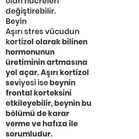
olan hücreleri 
değiştirebilir.
Beyin
Aşırı stres vücudun 
kortiz
ol olarak bilinen 
hormonunun 
üretiminin artmasına 
yol açar. Aşırı kortizol 
sev
iyesi ise 
beynin 
frontal korteksini 
etkileyebilir, beynin bu 
bölümü de karar 
verme ve hafıza ile 
sorumludur.