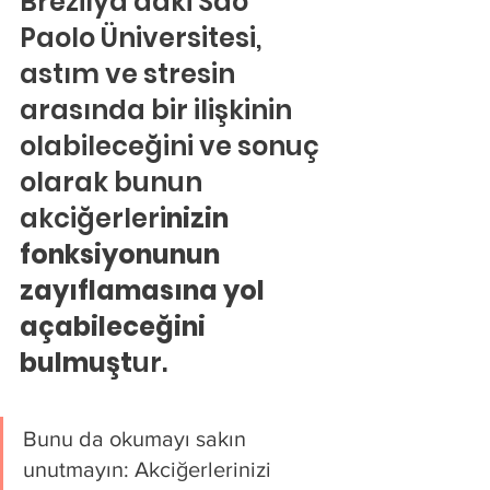
Brezilya’daki Sao 
Paolo Üniversitesi, 
astım ve stresin 
arasında bir ilişkinin 
olabileceğini ve sonuç 
olarak bunun 
akciğerleri
nizin 
fonksiyonunun 
zayıflamasına yol 
açabileceğini 
bulmuşt
ur.
Bunu da okumayı sakın 
unutmayın: Akciğerlerinizi 