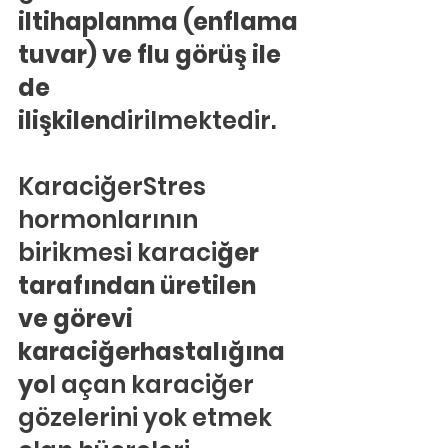
iltihaplanma (enflama
tuvar) ve flu görüş ile 
de 
ilişkilen
dirilmektedir.
KaraciğerStres 
hormonlarının 
birikmesi karaci
ğer 
tarafından üretilen 
ve görevi 
karaciğerhastalığına 
yo
l açan karaciğer 
gözelerini yok etmek 