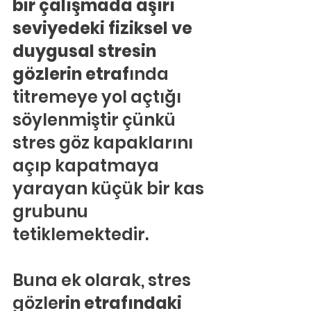
bir çalışmada aşırı 
seviyedeki fiziksel ve 
duygusal stresin 
gözlerin etraf
ında 
titremeye yol açtığı 
söylenmiştir çünkü 
stres göz kapaklarını 
açıp kapatmaya 
yarayan küçük bir kas 
grubunu 
tetiklemektedir.
Buna ek olarak, stres 
gözle
rin etrafındaki 