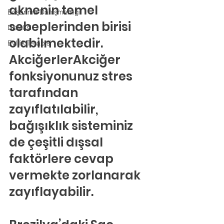
aknenin temel 
Boşanma Danışmanlığı
sebeplerinden birisi 
Disleksi
olabilmektedir.
Evlilik Terapisi
AkciğerlerAkciğer 
fonksiyonunuz stres 
tarafından 
zayıflatılabilir, 
bağışıklık sisteminiz 
de çeşitli dışsal 
faktörlere cevap 
vermekte zorlanarak 
zayıflayabilir.