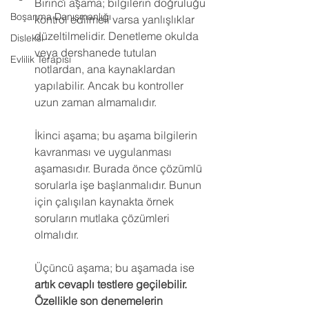
Birinci aşama; bilgilerin doğruluğu 
Boşanma Danışmanlığı
kontrol edilmeli varsa yanlışlıklar 
düzeltilmelidir. Denetleme okulda 
Disleksi
veya dershanede tutulan 
Evlilik Terapisi
notlardan, ana kaynaklardan 
yapılabilir. Ancak bu kontroller 
uzun zaman almamalıdır.
İkinci aşama; bu aşama bilgilerin 
kavranması ve uygulanması 
aşamasıdır. Burada önce çözümlü 
sorularla işe başlanmalıdır. Bunun 
için çalışılan kaynakta örnek 
soruların mutlaka çözümleri 
olmalıdır.
Üçüncü aşama; bu aşamada ise
artık cevaplı testlere geçilebilir. 
Özellikle son denemelerin 