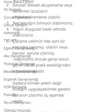
Anne-Baba Eğitimi
Soruları dikkatli okuyamama veya 
Dil Gelişimi
verilenleri ipuçlarını 
değerlendirememe olabilir. 
Çocuk Psikolojisi
Test tekniğini bilmiyor olabilirsiniz, 
Çocuk Gelişimi
Yoğun duygusal baskı altında 
Kekemelik
olabilirsiniz, 
TYT-AYT
Çalışma vaktinizi hep aynı tür 
konulara çalışmış  olabilir veya 
Eğitim Danışmanlığı
benzer  sorular çözmüş 
Aile Danışmanlığı
 olabilirsiniz,Ancak genel sorun,  
Psikolojik Danışman
genel olarak pratik eksikliğinden 
kaynaklamaktadır.
Meslek Danışmanlığı
Ergenlik Danışmanlığı
Sadece bilmek yeterli değil 
PDR Rehberlik
bildiğini uygulayabilmek gerekir. 
Psikoloji
Sorunun çözümü üç aşaması 
vardır.
Tercih Danışmanı
Öğrenci Koçluğu