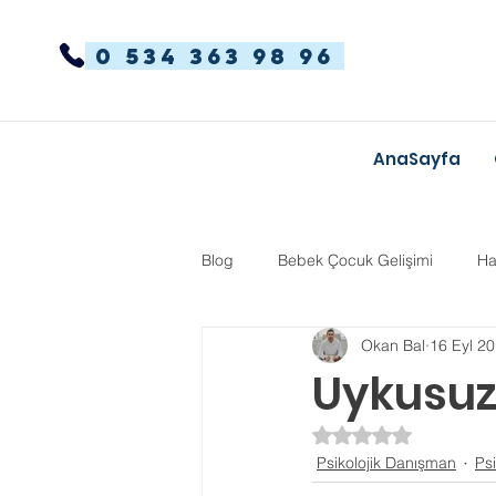
0 534 363 98 96
AnaSayfa
Blog
Bebek Çocuk Gelişimi
Ha
Okan Bal
16 Eyl 2
Dikkat Dağınıklığı Hiperaktivite
Uykusuz
5 üzerinden NaN yı
Kekemelik
TYT-AYT
Eğit
Psikolojik Danışman
Psi