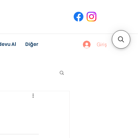
evu Al
Diğer
Giriş
uk Gelişimi
Meslek Danışmanlığı