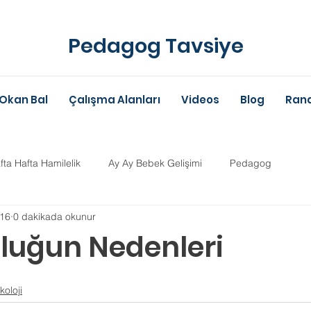
Pedagog Tavsiye
Okan Bal
Çalışma Alanları
Videos
Blog
Rand
fta Hafta Hamilelik
Ay Ay Bebek Gelişimi
Pedagog
016
0 dakikada okunur
Anne-Baba Eğitimi
Dil Gelişimi
Çocuk Psikolojisi
Çoc
luğun Nedenleri
ldız
im Danışmanlığı
Aile Danışmanlığı
Psikolojik Danışman
koloji