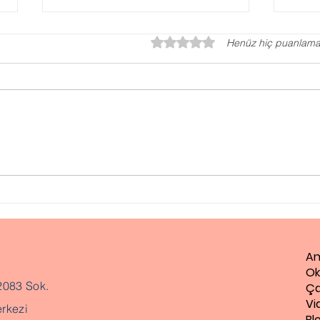
5 üzerinden 0 yıldız
Henüz hiç puanlama
Gaz
Evlilik Öncesi Danışmanlık
An
Ok
2083 Sok.
Ça
Vi
rkezi
Bl