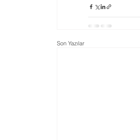
Ergenlik Danışmanlığı
PDR Re
Disleksi
Evlilik Terapisi
Son Yazılar