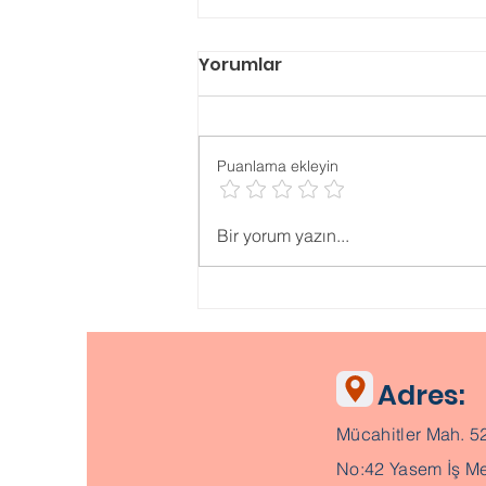
Yorumlar
Puanlama ekleyin
Psikolojik ONLİNE TESTLER
Bir yorum yazın...
Adres:
Mücahitler Mah. 5
No:42 Yasem İş Me