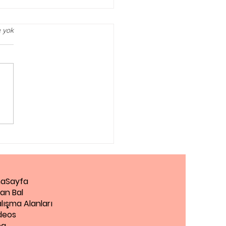
 yok
iantep Pedagog
aSayfa
an Bal
lışma Alanları
deos
og