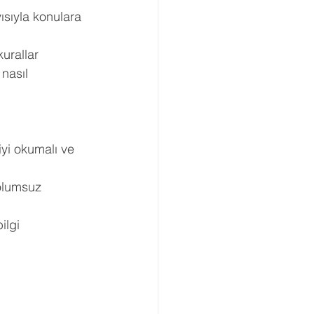
ısıyla konulara 
Boşanma Danışmanlığı
urallar 
nasıl 
iyi okumalı ve 
olumsuz 
ilgi 