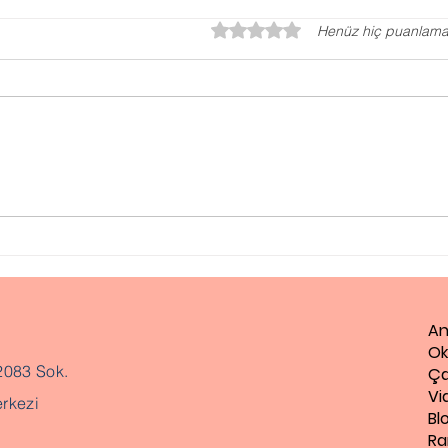
5 üzerinden 0 yıldız
Henüz hiç puanlama
Okula Kayıt
Gaz
Yaşı Hesaplama
Danı
Dan
An
Ok
2083 Sok.
Ça
Vi
rkezi
Bl
Ra