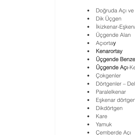
Doğruda Açı ve
Dik Üçgen 
İkizkenar-Eşken
Üçgende Alan 
Açıorta
y 
Kenarortay 
Üçgende Benzer
Üçgende Açı
-K
Çokgenler 
Dörtgenler – Del
Paralelkenar 
Eşkenar dörtgen
Dikdörtgen 
Kare 
Yamuk 
Çemberde Açı 