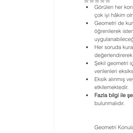
5 üzerinden NaN yı
Görülen her konu
Ergenlik Danışmanlığı
PDR Re
çok iyi hâkim ol
Geometri de kura
öğrenilerek isten
Disleksi
Evlilik Terapisi
uygulanabileceği
Her soruda kural
değerlendirerek 
Şekil geometri i
verilenleri eksik
Eksik alınmış v
etkilemektedir. 
Fazla bilgi ile şe
bulunmalıdır. 
Geometri Konula