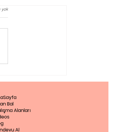
 yok
iantep Tercih
şmanlığı, YKS Tercih
ışmanı
aSayfa
an Bal
lışma Alanları
deos
og
ndevu Al