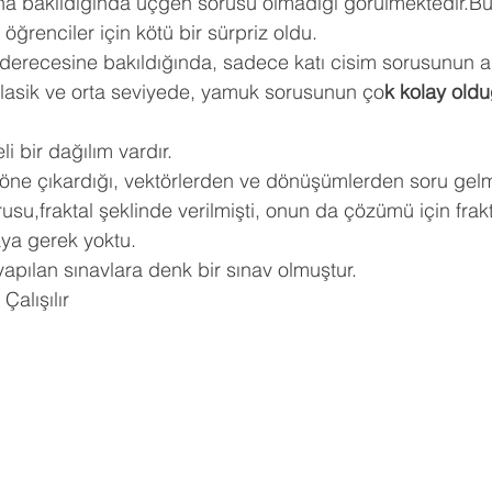
ına bakıldığında üçgen sorusu olmadığı görülmektedir.Bu 
öğrenciler için kötü bir sürpriz oldu. 
 derecesine bakıldığında, sadece katı cisim sorusunun aş
 klasik ve orta seviyede, yamuk sorusunun ço
k kolay oldu
i bir dağılım vardır. 
 öne çıkardığı, vektörlerden ve dönüşümlerden soru gelm
su,fraktal şeklinde verilmişti, onun da çözümü için frakt
aya gerek yoktu. 
yapılan sınavlara denk bir sınav olmuştur.
Çalışılır