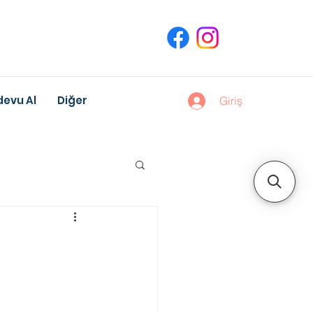
evu Al
Diğer
Giriş
uk Gelişimi
?
Meslek Danışmanlığı