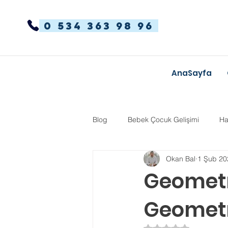
0 534 363 98 96
AnaSayfa
Blog
Bebek Çocuk Gelişimi
Ha
Okan Bal
1 Şub 20
Dikkat Dağınıklığı Hiperaktivite
Geometri
Geometri
Kekemelik
TYT-AYT
Eğit