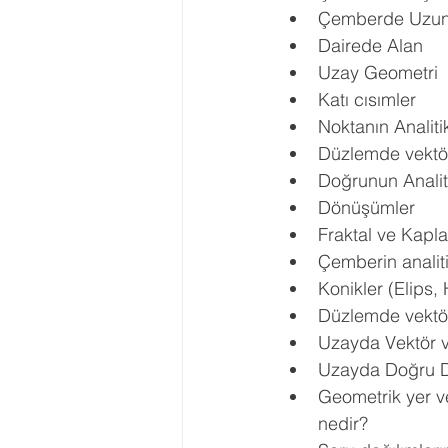
Çemberde Uzun
Dairede Alan 
Uzay Geometri 
Katı cısımler 
Noktanın Analiti
Düzlemde vektör
Doğrunun Analit
Dönüşümler 
Fraktal ve Kapl
Çemberin analit
Konikler (Elips,
Düzlemde vektör
Uzayda Vektör v
Uzayda Doğru D
Geometrik yer ve
nedir? 