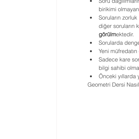
Soru dağılımlar
birikimi olmayan 
Soruların zorluk
diğer soruların
görülm
ektedir. 
Sorularda dengel
Yeni müfredatın
Sadece kare soru
bilgi sahibi olm
Önceki yıllarda 
Geometri Dersi Nasıl 