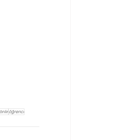
rılır
öğrenci