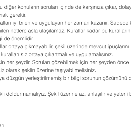
ldız
 diğer konuların soruları içinde de karşınıza çıkar, dolay
hberlik
Psikoloji
Tercih Danışmanı
Öğrenci Koçluğu
mak gerekir. 
lları iyi bilen ve uygulayan her zaman kazanır. Sadece k
ilen netlere asla ulaşılamaz. Kurallar kadar bu kuralların 
 de önemlidir. 
lar ortaya çıkmayabilir, şekil üzerinde mevcut ipuçlarını 
kuralları siz ortaya çıkartmalı ve uygulamalısınız. 
çin her şeydir. Soruları çözebilmek için her şeyden önce 
siz olarak şeklin üzerine taşıyabilmelisiniz. 
eya düzgün yerleştirilmemiş bir bilgi sorunun çözümünü 
kli doldurmamalıyız. Şekil üzerine az, anlaşılır ve yeterli b
rı 