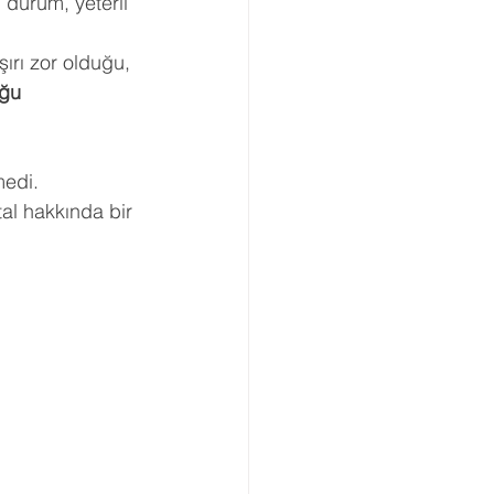
durum, yeterli 
ırı zor olduğu, 
ğu 
edi. 
al hakkında bir 