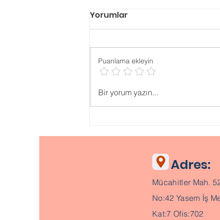
Yorumlar
Puanlama ekleyin
11. Sınıftan YKS
Bir yorum yazın...
Hazırlanmak
Adres:
Mücahitler Mah. 5
No:42 Yasem İş Me
Kat:7 Ofis:702