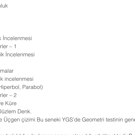
luk 
k İncelenmesi 
ler – 1 
ik İncelenmesi 
amalar 
ik incelenmesi 
 Hiperbol, Parabol) 
ler – 2 
e Küre 
üzlem Denk. 
 Üçgen çizimi Bu seneki YGS’de Geometri testinin genel 