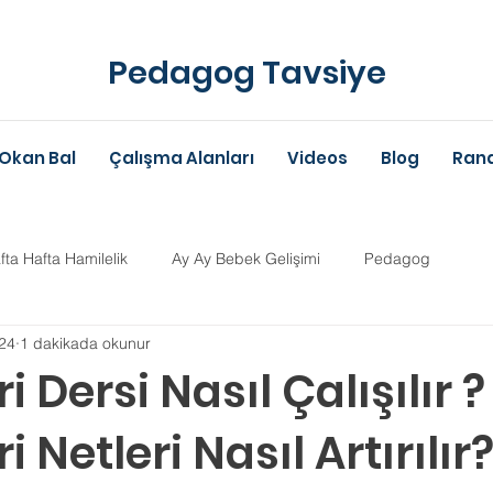
Pedagog Tavsiye
Okan Bal
Çalışma Alanları
Videos
Blog
Rand
fta Hafta Hamilelik
Ay Ay Bebek Gelişimi
Pedagog
24
1 dakikada okunur
Anne-Baba Eğitimi
Dil Gelişimi
Çocuk Psikolojisi
Çoc
 Dersi Nasıl Çalışılır ?
 Netleri Nasıl Artırılır
im Danışmanlığı
Aile Danışmanlığı
Psikolojik Danışman