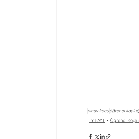
sınav koçu
öğrenci koçlu
TYT-AYT
Öğrenci Koçl