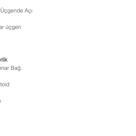
 Üçgende Açı 
ar üçgen 
lik 
enar Bağ. 
toid 
 