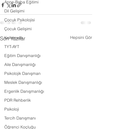
Anne-Baba Eğitimi
Dil Gelişimi
Çocuk Psikolojisi
Çocuk Gelişimi
Hepsini Gör
Son Yazılar
Kekemelik
TYT-AYT
Eğitim Danışmanlığı
Aile Danışmanlığı
Psikolojik Danışman
Meslek Danışmanlığı
Ergenlik Danışmanlığı
PDR Rehberlik
Psikoloji
Tercih Danışmanı
Öğrenci Koçluğu