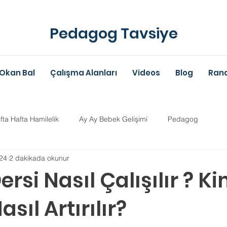
Pedagog Tavsiye
Okan Bal
Çalışma Alanları
Videos
Blog
Rand
fta Hafta Hamilelik
Ay Ay Bebek Gelişimi
Pedagog
24
2 dakikada okunur
Anne-Baba Eğitimi
Dil Gelişimi
Çocuk Psikolojisi
Çoc
rsi Nasıl Çalışılır ? K
asıl Artırılır?
im Danışmanlığı
Aile Danışmanlığı
Psikolojik Danışman