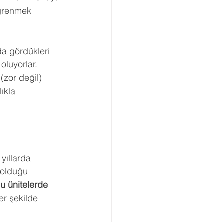
öğrenmek 
da gördükleri 
oluyorlar. 
(zor değil) 
ıkla 
yıllarda 
 olduğu 
Bu ünitelerde 
er şekilde 