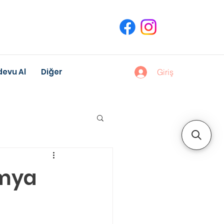
evu Al
Diğer
Giriş
uk Gelişimi
imya
Meslek Danışmanlığı