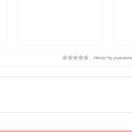
5 üzerinden 0 yıldız
Henüz hiç puanlama
Okula Kayıt
Gaz
Yaşı Hesaplama
Danı
Dan