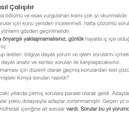
ldız
ıl Çalışılır
hberlik
Psikoloji
Tercih Danışmanı
Öğrenci Koçluğu
a bölümü ve esas vurgulanan kısmı çok iyi okunmalıdır.
ular için konu yeniden incelenmeli, hatta çözümlü soru
yöntemi gözden geçirilmelidir. 
a önyargılı yaklaşmamalısınız, günlük
 hayatla iç içe olduğ
niz. 
up testleri, bilgiye dayalı yorum ve işlem sorularını içmek
dayalı analiz ve sentez soruları ile karşılaşacaksınız. 
lmaması için düzenli olarak geçmiş konulardan test çözül
mişteki Kimya soruları nasıldı?
eki yıllarda çıkmış sorulara paralel olarak geldi. Adayla
lar yoktu dolayısıyla adaylar zorlanmamıştır. Geçen yıl 
müfredat içeriğine ait sorular
 vardı. Sorular bu yıl yorum