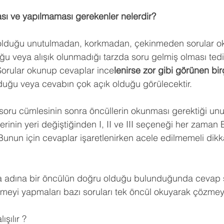
sı ve yapılmaması gerekenler nelerdir?
 olduğu unutulmadan, korkmadan, çekinmeden sorular ok
ğu veya alışık olunmadığı tarzda soru gelmiş olması tedir
Sorular okunup cevaplar ince
lenirse zor gibi görünen bi
duğu veya cevabın çok açık olduğu görülecektir.
soru cümlesinin sonra öncüllerin okunması gerektiği unu
inin yeri değiştiğinden I, II ve III seçeneği her zaman
 Bunun için cevaplar işaretlenirken acele edilmemeli dikk
adına bir öncülün doğru olduğu bulunduğunda cevap 
lemeyi yapmaları bazı soruları tek öncül okuyarak çözme
ışılır ?