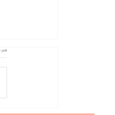
 yok
iantep Tercih
şmanlığı, YKS Tercih
ışmanı