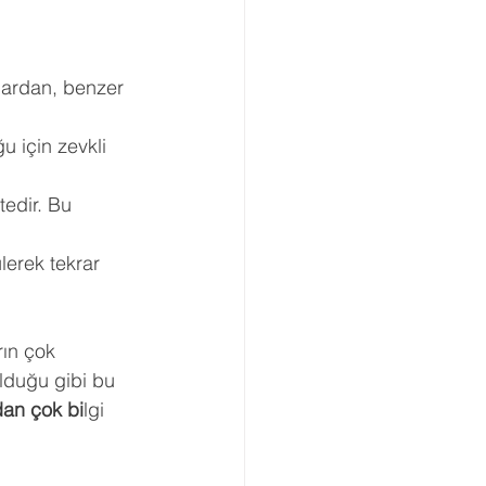
Boşanma Danışmanlığı
 
lardan, benzer 
u için zevkli 
tedir. Bu 
erek tekrar 
rın çok 
olduğu gibi bu 
dan çok bi
lgi 