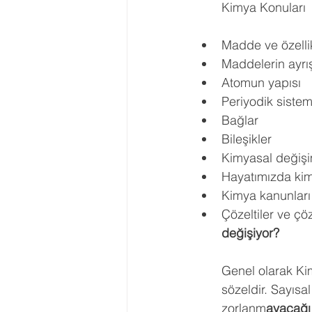
Kimya Konuları 
Madde ve özellik
Maddelerin ayrış
Atomun yapısı 
Periyodik sistem
Bağlar 
Bileşikler 
Kimyasal değişi
Hayatımızda ki
Kimya kanunları
Çözeltiler ve çöz
değişiyor?
Genel olarak Ki
sözeldir. Sayısa
zorlanm
ayacağı 