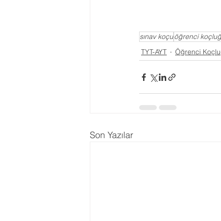
sınav koçu
öğrenci koçlu
TYT-AYT
Öğrenci Koçl
Son Yazılar