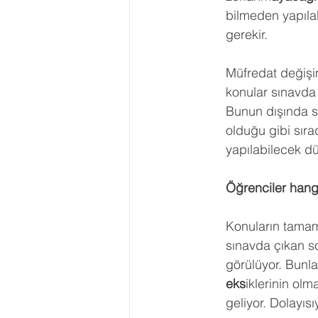
bilmeden yapılab
gerekir.
Müfredat değişim
konular sınavda 
Bunun dışında so
olduğu gibi sıra
yapılabilecek d
Öğrenciler hangi
Konuların tamamı
sınavda çıkan so
görülüyor. Bunla
eks
iklerinin ol
geliyor. Dolayısı