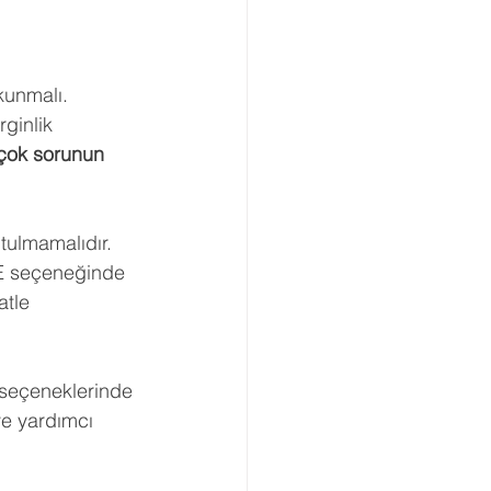
unmalı. 
ginlik 
rçok sorunun 
tulmamalıdır. 
 E seçeneğinde 
atle 
seçeneklerinde 
ye yardımcı 