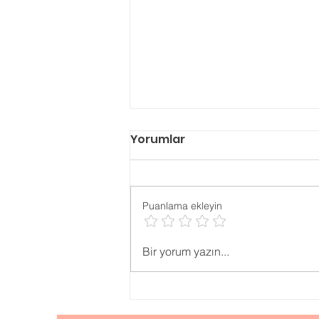
Yorumlar
Puanlama ekleyin
11. Sınıftan YKS
Bir yorum yazın...
Hazırlanmak