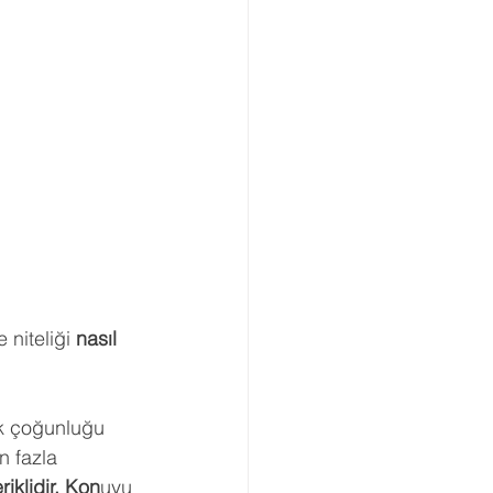
 niteliği 
nasıl 
ük çoğunluğu 
n fazla 
iklidir. Kon
uyu 