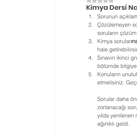
5 üzerinden NaN yı
Kimya Dersi Nas
Ergenlik Danışmanlığı
PDR Re
Sorunun açıklam
Çözülemeyen sor
soruların çözüm 
Disleksi
Evlilik Terapisi
Kimya sorular
ın
hale getirebilirsi
Sınavın ikinci gr
bölümde bilgiye 
Konuların unutu
etmelisiniz. Geç
Sorular daha önc
zorlanacağı soru
yılda yenilenen 
ağırlıklı geldi.