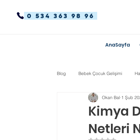
0 534 363 98 96
AnaSayfa
Blog
Bebek Çocuk Gelişimi
Ha
Okan Bal
1 Şub 20
Dikkat Dağınıklığı Hiperaktivite
Kimya De
Netleri N
Kekemelik
TYT-AYT
Eğit