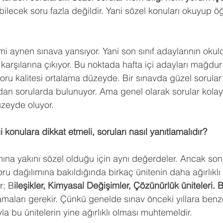
ilecek soru fazla değildir. Yani sözel konuları okuyup 
i aynen sınava yansıyor. Yani son sınıf adaylarının okul
karşılarına çıkıyor. Bu noktada hafta içi adayları mağdur 
ru kalitesi ortalama düzeyde. Bir sınavda güzel sorular 
dan sorularda bulunuyor. Ama genel olarak sorular kolayl
üzeyde oluyor.
 konulara dikkat etmeli, soruları nasıl yanıtlamalıdır?
na yakını sözel olduğu için aynı değerdeler. Ancak son 
ru dağılımına bakıldığında birkaç ünitenin daha ağırlıklı
r; B
ileşikler, Kimyasal Değişimler, Çözünürlük üniteleri. 
mamaları gerekir. Çünkü genelde sınav önceki yıllara benz
yla bu ünitelerin yine ağırlıklı olması muhtemeldir.