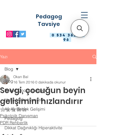
Pedagog
Tavsiye
0 534 363 98
96
Yazı
Blog
Okan Bal
Blog
16 Tem 2016
0 dakikada okunur
Sevgi, çocuğun beyin
Bebek Çocuk Gelişimi
gelişimini hızlandırır
Hafta Hafta Hamilelik
Ay Ay Bebek Gelişimi
5 üzerinden NaN yıldız
Psikolojik Danışman
Pedagog
PDR Rehberlik
Dikkat Dağınıklığı Hiperaktivite